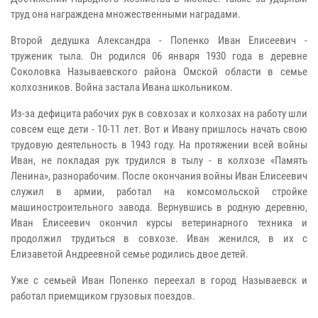
труд она награждена множественными наградами.
Второй дедушка Александра - Попенко Иван Елисеевич -
труженик тыла. Он родился 06 января 1930 года в деревне
Соколовка Называевского района Омской области в семье
колхозников. Война застала Ивана школьником.
Из-за дефицита рабочих рук в совхозах и колхозах на работу шли
совсем еще дети - 10-11 лет. Вот и Ивану пришлось начать свою
трудовую деятельность в 1943 году. На протяжении всей войны
Иван, не покладая рук трудился в тылу - в колхозе «Память
Ленина», разнорабочим. После окончания войны Иван Елисеевич
служил в армии, работал на комсомольской стройке
машиностроительного завода. Вернувшись в родную деревню,
Иван Елисеевич окончил курсы ветеринарного техника и
продолжил трудиться в совхозе. Иван женился, в их с
Елизаветой Андреевной семье родились двое детей.
Уже с семьей Иван Попенко переехал в город Называевск и
работал приемщиком грузовых поездов.