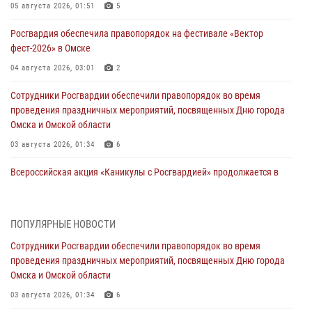
05 августа 2026, 01:51
5
Росгвардия обеспечила правопорядок на фестивале «Вектор
фест-2026» в Омске
04 августа 2026, 03:01
2
Сотрудники Росгвардии обеспечили правопорядок во время
проведения праздничных мероприятий, посвященных Дню города
Омска и Омской области
03 августа 2026, 01:34
6
Всероссийская акция «Каникулы с Росгвардией» продолжается в
Омской области
31 июля 2026, 09:22
1
ПОПУЛЯРНЫЕ НОВОСТИ
В подразделении омского ОМОН «Штурм» Росгвардии прошла
Сотрудники Росгвардии обеспечили правопорядок во время
тренировка по управлению беспилотниками (видео)
проведения праздничных мероприятий, посвященных Дню города
30 июля 2026, 04:39
2
2
Омска и Омской области
Росгвардия обеспечила безопасность уникального передвижного
03 августа 2026, 01:34
6
музея «Поезд Победы» в Омске