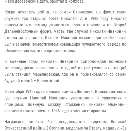
и все деревенские дети, работал в колхозе.
Когда началась война, из семьи Стриженко на фронт ушли
служить три старших брата Николая. А в 1942 году Николая
совсем юным семнадцатилетним парнем призвали на Второй
Дальневосточный фронт. Часть, где служил Николай Иванович,
стояла на границе с Китаем. Николай служил при штабе части,
был назначен заместителем командира пулеметного взвода по
обеспечению части продовольствием.
В военные годы Николай Иванович сопровождал воинские
железнодорожные эшелоны, и одной из разгрузочных станций
была станция Марьяновская, где он и познакомился со своей
будущей женой – Валентиной.
В сентябре 1945 года началась война с Японией. Войсковая часть,
где служил Николай Иванович участвовала в сражениях с
японцами. Военную службу Стриженко Николай Иванович
закончил только осенью 1946 года в звании старшины.
Награжден ветеран был неоднократно: орденом Великой
Отечественной войны 2 Степени, медалью за Отвагу, медалью «За