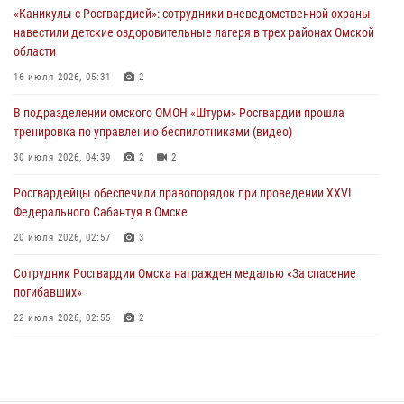
«Каникулы с Росгвардией»: сотрудники вневедомственной охраны
29 июля 2026, 01:49
2
навестили детские оздоровительные лагеря в трех районах Омской
области
Росгвардейцы приняли участие в крестном ходе в День крещения
Руси в Омске
16 июля 2026, 05:31
2
28 июля 2026, 01:44
6
В подразделении омского ОМОН «Штурм» Росгвардии прошла
тренировка по управлению беспилотниками (видео)
При содействии спецназа Росгвардии пресечены нарушения
миграционного законодательства в Омске (видео)
30 июля 2026, 04:39
2
2
27 июля 2026, 07:54
2
1
Росгвардейцы обеcпечили правопорядок при проведении XXVI
Федерального Сабантуя в Омске
20 июля 2026, 02:57
3
Сотрудник Росгвардии Омска награжден медалью «За спасение
погибавших»
22 июля 2026, 02:55
2
В Омске более 60 новобранцев Росгвардии приняли Военную
присягу
21 июля 2026, 03:36
7