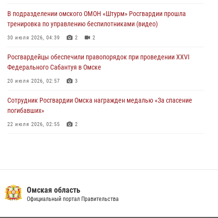
28 июля 2026, 01:44
6
В подразделении омского ОМОН «Штурм» Росгвардии прошла
тренировка по управлению беспилотниками (видео)
При содействии спецназа Росгвардии пресечены нарушения
миграционного законодательства в Омске (видео)
30 июля 2026, 04:39
2
2
27 июля 2026, 07:54
2
1
Росгвардейцы обеcпечили правопорядок при проведении XXVI
Федерального Сабантуя в Омске
20 июля 2026, 02:57
3
Сотрудник Росгвардии Омска награжден медалью «За спасение
погибавших»
22 июля 2026, 02:55
2
В Омске более 60 новобранцев Росгвардии приняли Военную
присягу
21 июля 2026, 03:36
7
Росгвардия обеспечила безопасность уникального передвижного
Омская область
музея «Поезд Победы» в Омске
Официальный портал Правительства
29 июля 2026, 01:49
2