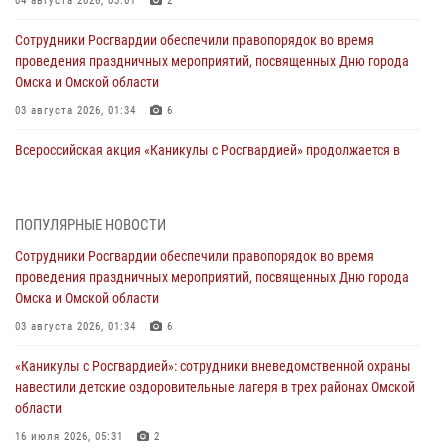
04 августа 2026, 03:01
2
Сотрудники Росгвардии обеспечили правопорядок во время
проведения праздничных мероприятий, посвященных Дню города
Омска и Омской области
03 августа 2026, 01:34
6
Всероссийская акция «Каникулы с Росгвардией» продолжается в
Омской области
31 июля 2026, 09:22
1
ПОПУЛЯРНЫЕ НОВОСТИ
В подразделении омского ОМОН «Штурм» Росгвардии прошла
Сотрудники Росгвардии обеспечили правопорядок во время
тренировка по управлению беспилотниками (видео)
проведения праздничных мероприятий, посвященных Дню города
30 июля 2026, 04:39
2
2
Омска и Омской области
Росгвардия обеспечила безопасность уникального передвижного
03 августа 2026, 01:34
6
музея «Поезд Победы» в Омске
«Каникулы с Росгвардией»: сотрудники вневедомственной охраны
29 июля 2026, 01:49
2
навестили детские оздоровительные лагеря в трех районах Омской
области
Росгвардейцы приняли участие в крестном ходе в День крещения
Руси в Омске
16 июля 2026, 05:31
2