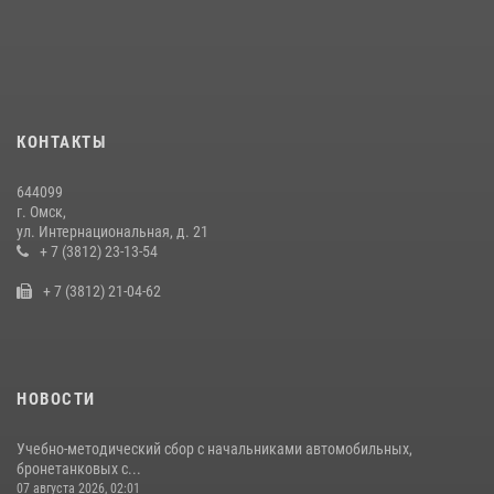
Росгвардейцы приняли участие в крестном ходе в День крещения
Руси в Омске
28 июля 2026, 01:44
6
Cотрудники ОМОН "Штурм" Росгвардии отработали навыки
КОНТАКТЫ
пилотирования БПЛА в Омске
14 июля 2026, 03:44
1
644099
г. Омск,
Росгвардия подвела итоги добровольной сдачи оружия в Омской
ул. Интернациональная, д. 21
области
+ 7 (3812) 23-13-54
10 июля 2026, 06:04
+ 7 (3812) 21-04-62
НОВОСТИ
Учебно-методический сбор с начальниками автомобильных,
бронетанковых с...
07 августа 2026, 02:01