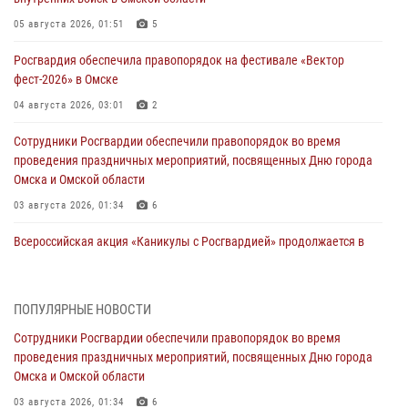
05 августа 2026, 01:51
5
Росгвардия обеспечила правопорядок на фестивале «Вектор
фест-2026» в Омске
04 августа 2026, 03:01
2
Сотрудники Росгвардии обеспечили правопорядок во время
проведения праздничных мероприятий, посвященных Дню города
Омска и Омской области
03 августа 2026, 01:34
6
Всероссийская акция «Каникулы с Росгвардией» продолжается в
Омской области
31 июля 2026, 09:22
1
ПОПУЛЯРНЫЕ НОВОСТИ
В подразделении омского ОМОН «Штурм» Росгвардии прошла
Сотрудники Росгвардии обеспечили правопорядок во время
тренировка по управлению беспилотниками (видео)
проведения праздничных мероприятий, посвященных Дню города
30 июля 2026, 04:39
2
2
Омска и Омской области
Росгвардия обеспечила безопасность уникального передвижного
03 августа 2026, 01:34
6