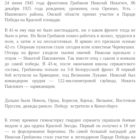
24 июня 1945 года фронтовик Грибанов Николай Никитич, 06
декабря 1925 года рождения, уроженец села Орехово, Усть -
Ишимского района, Омской области принял участие в Параде
Победы на Красной площади.
В 41-м ему еще не было шестнадцати, ни о каком фронте тогда не
было и речи. Но Коля Грибанов пошел работать в колхоз, трудился в
поле, а затем и на лесозаготовках. В армию его призвали осенью
42-го. Сборным пунктом стали сегодня всем известные Черемушки.
Отсюда на фронт уходили тысячи омичей. Николая призвали с
отцом — Никитой Павловичем. Так вместе отец с сыном и воевали
до самой победы. В 43-м, после окончания школы сержантского
состава, Грибановы попали на 3-й Белорусский фронт. В первый
бой вступили на Брянщине, под Великими Луками. Николай был
командиром орудия — 122-миллиметровой гаубицы, Никита
Павлович — заряжающим.
Дальше были Невель, Орша, Борисов, Каунас, Вильнюс, Восточная
Пруссия, дважды ранило. Победу
встретили в Кенигсберге.
К этому времени гимнастерку гвардии сержанта украшали боевые
медали и два ордена Красной Звезды. Первый он получил в 18 лет
— за форсирование Березины. Но самой большой наградой для
Николая Грибанова стало участие в легендарном Параде Победы на