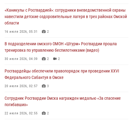
музея «Поезд Победы» в Омске
«Каникулы с Росгвардией»: сотрудники вневедомственной охраны
29 июля 2026, 01:49
2
навестили детские оздоровительные лагеря в трех районах Омской
области
Росгвардейцы приняли участие в крестном ходе в День крещения
Руси в Омске
16 июля 2026, 05:31
2
28 июля 2026, 01:44
6
В подразделении омского ОМОН «Штурм» Росгвардии прошла
тренировка по управлению беспилотниками (видео)
При содействии спецназа Росгвардии пресечены нарушения
миграционного законодательства в Омске (видео)
30 июля 2026, 04:39
2
2
27 июля 2026, 07:54
2
1
Росгвардейцы обеcпечили правопорядок при проведении XXVI
Федерального Сабантуя в Омске
20 июля 2026, 02:57
3
Сотрудник Росгвардии Омска награжден медалью «За спасение
погибавших»
22 июля 2026, 02:55
2
В Омске более 60 новобранцев Росгвардии приняли Военную
присягу