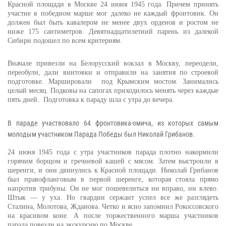
Красной площади в Москве 24 июня 1945 года. Причем принять
участие в победном марше мог далеко не каждый фронтовик. Он
должен был быть кавалером не менее двух орденов и ростом не
ниже 175 сантиметров. Девятнадцатилетний парень из далекой
Сибири подошел по всем критериям.
Вначале привезли на Белорусский вокзал в Москву, переодели,
переобули, дали винтовки и отправили на занятия по строевой
подготовке. Маршировали
под Крымским мостом. Занимались
целый месяц. Подковы на сапогах приходилось менять через каждые
пять дней.
Подготовка к параду шла с утра до вечера.
В параде участвовало 64 фронтовика-омича, из которых самым
молодым участником Парада Победы был Николай Грибанов.
24 июня 1945 года с утра участников парада плотно накормили
горячим борщом и гречневой кашей с мясом. Затем выстроили в
шеренги, и они двинулись к Красной площади. Николай Грибанов
был правофланговым в первой шеренге, которая стояла прямо
напротив трибуны. Он не мог пошевелиться ни вправо, ни влево.
Штык — у уха. Но гвардии сержант успел все же разглядеть
Сталина, Молотова, Жданова. Четко и ясно запомнил Рокоссовского
на красивом коне. А после торжественного марша участников
парада повезли на экскурсию по Москве.