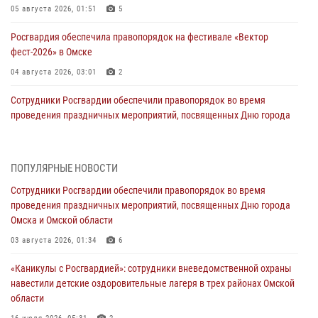
05 августа 2026, 01:51
5
Росгвардия обеспечила правопорядок на фестивале «Вектор
фест-2026» в Омске
04 августа 2026, 03:01
2
Сотрудники Росгвардии обеспечили правопорядок во время
проведения праздничных мероприятий, посвященных Дню города
Омска и Омской области
03 августа 2026, 01:34
6
ПОПУЛЯРНЫЕ НОВОСТИ
Всероссийская акция «Каникулы с Росгвардией» продолжается в
Сотрудники Росгвардии обеспечили правопорядок во время
Омской области
проведения праздничных мероприятий, посвященных Дню города
31 июля 2026, 09:22
1
Омска и Омской области
В подразделении омского ОМОН «Штурм» Росгвардии прошла
03 августа 2026, 01:34
6
тренировка по управлению беспилотниками (видео)
«Каникулы с Росгвардией»: сотрудники вневедомственной охраны
30 июля 2026, 04:39
2
2
навестили детские оздоровительные лагеря в трех районах Омской
области
Росгвардия обеспечила безопасность уникального передвижного