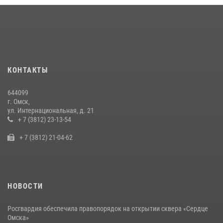
Росгвардейцы приняли участие в крестном ходе в День крещения
Руси в Омске
28 июля 2026, 01:44
6
Cотрудники ОМОН "Штурм" Росгвардии отработали навыки
КОНТАКТЫ
пилотирования БПЛА в Омске
14 июля 2026, 03:44
1
644099
г. Омск,
В Омской области экипаж Росгвардии помог ликвидировать пожар
ул. Интернациональная, д. 21
в жилом доме
+ 7 (3812) 23-13-54
17 июля 2026, 03:57
3
+ 7 (3812) 21-04-62
НОВОСТИ
Росгвардия обеспечила правопорядок на открытии сквера «Сердце
Омска»