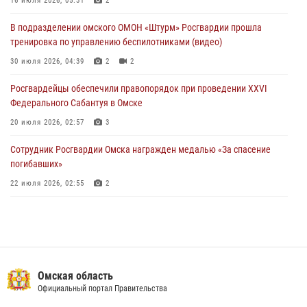
музея «Поезд Победы» в Омске
16 июля 2026, 05:31
2
29 июля 2026, 01:49
2
В подразделении омского ОМОН «Штурм» Росгвардии прошла
тренировка по управлению беспилотниками (видео)
Росгвардейцы приняли участие в крестном ходе в День крещения
Руси в Омске
30 июля 2026, 04:39
2
2
28 июля 2026, 01:44
6
Росгвардейцы обеcпечили правопорядок при проведении XXVI
Федерального Сабантуя в Омске
20 июля 2026, 02:57
3
Сотрудник Росгвардии Омска награжден медалью «За спасение
погибавших»
22 июля 2026, 02:55
2
В Омске более 60 новобранцев Росгвардии приняли Военную
присягу
21 июля 2026, 03:36
7
Росгвардия обеспечила безопасность уникального передвижного
Омская область
музея «Поезд Победы» в Омске
Официальный портал Правительства
29 июля 2026, 01:49
2