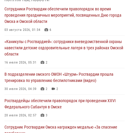
В подразделении омского ОМОН «Штурм» Росгвардии прошла
Сотрудники Росгвардии обеспечили правопорядок во время
тренировка по управлению беспилотниками (видео)
проведения праздничных мероприятий, посвященных Дню города
30 июля 2026, 04:39
2
2
Омска и Омской области
Росгвардия обеспечила безопасность уникального передвижного
03 августа 2026, 01:34
6
музея «Поезд Победы» в Омске
«Каникулы с Росгвардией»: сотрудники вневедомственной охраны
29 июля 2026, 01:49
2
навестили детские оздоровительные лагеря в трех районах Омской
области
Росгвардейцы приняли участие в крестном ходе в День крещения
Руси в Омске
16 июля 2026, 05:31
2
28 июля 2026, 01:44
6
В подразделении омского ОМОН «Штурм» Росгвардии прошла
тренировка по управлению беспилотниками (видео)
При содействии спецназа Росгвардии пресечены нарушения
миграционного законодательства в Омске (видео)
30 июля 2026, 04:39
2
2
27 июля 2026, 07:54
2
1
Росгвардейцы обеcпечили правопорядок при проведении XXVI
Федерального Сабантуя в Омске
20 июля 2026, 02:57
3
Сотрудник Росгвардии Омска награжден медалью «За спасение