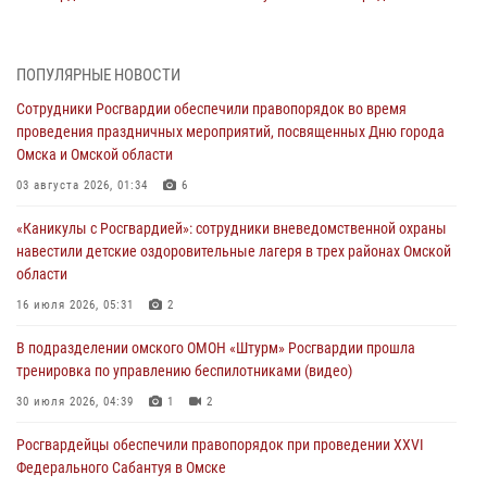
музея «Поезд Победы» в Омске
29 июля 2026, 01:49
2
ПОПУЛЯРНЫЕ НОВОСТИ
Росгвардейцы приняли участие в крестном ходе в День крещения
Сотрудники Росгвардии обеспечили правопорядок во время
Руси в Омске
проведения праздничных мероприятий, посвященных Дню города
28 июля 2026, 01:44
6
Омска и Омской области
При содействии спецназа Росгвардии пресечены нарушения
03 августа 2026, 01:34
6
миграционного законодательства в Омске (видео)
«Каникулы с Росгвардией»: сотрудники вневедомственной охраны
27 июля 2026, 07:54
2
1
навестили детские оздоровительные лагеря в трех районах Омской
области
Росгвардия обеспечила правопорядок на концерте группы IOWA в
Омске
16 июля 2026, 05:31
2
27 июля 2026, 01:42
2
В подразделении омского ОМОН «Штурм» Росгвардии прошла
тренировка по управлению беспилотниками (видео)
При содействии Росгвардии обеспечен правопорядок на XXII
Форуме межрегионального сотрудничества России и Казахстана в
30 июля 2026, 04:39
1
2
Омске
Росгвардейцы обеcпечили правопорядок при проведении XXVI
26 июля 2026, 01:40
2
Федерального Сабантуя в Омске