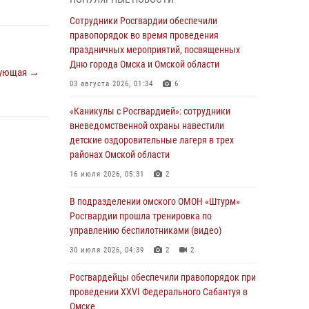
Всероссийская акция «Каникулы с
Сотрудники Росгвардии обеспечили
Росгвардией» продолжается в Омской
правопорядок во время проведения
области
праздничных мероприятий, посвященных
Дню города Омска и Омской области
31 июля 2026, 09:22
1
ующая →
03 августа 2026, 01:34
6
В подразделении омского ОМОН «Штурм»
Росгвардии прошла тренировка по
«Каникулы с Росгвардией»: сотрудники
управлению беспилотниками (видео)
вневедомственной охраны навестили
детские оздоровительные лагеря в трех
30 июля 2026, 04:39
2
2
районах Омской области
Росгвардия обеспечила безопасность
16 июля 2026, 05:31
2
уникального передвижного музея «Поезд
Победы» в Омске
В подразделении омского ОМОН «Штурм»
Росгвардии прошла тренировка по
29 июля 2026, 01:49
2
управлению беспилотниками (видео)
Росгвардейцы приняли участие в крестном
30 июля 2026, 04:39
2
2
ходе в День крещения Руси в Омске
Росгвардейцы обеcпечили правопорядок при
28 июля 2026, 01:44
6
проведении XXVI Федерального Сабантуя в
Омске
При содействии спецназа Росгвардии