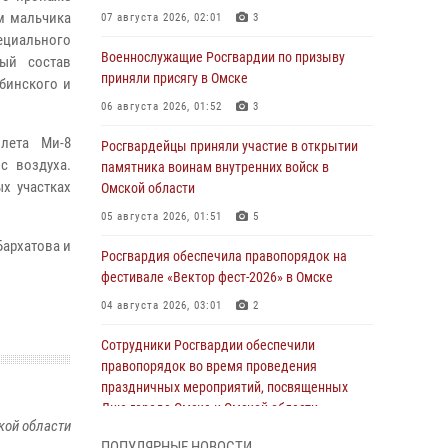
м мальчика
07 августа 2026, 02:01
3
ециального
Военнослужащие Росгвардии по призыву
ый состав
приняли присягу в Омске
бинского и
06 августа 2026, 01:52
3
лета Ми-8
Росгвардейцы приняли участие в открытии
с воздуха.
памятника воинам внутренних войск в
х участках
Омской области
05 августа 2026, 01:51
5
Бархатова и
Росгвардия обеспечила правопорядок на
фестивале «Вектор фест-2026» в Омске
04 августа 2026, 03:01
2
Сотрудники Росгвардии обеспечили
правопорядок во время проведения
праздничных мероприятий, посвященных
Дню города Омска и Омской области
кой области
03 августа 2026, 01:34
6
ПОПУЛЯРНЫЕ НОВОСТИ