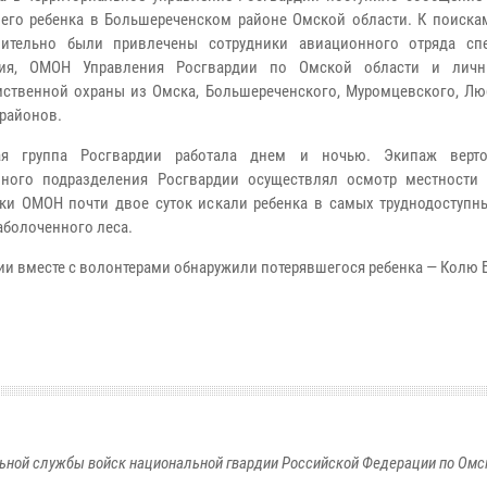
его ребенка в Большереченском районе Омской области. К поиска
лительно были привлечены сотрудники авиационного отряда сп
ния, ОМОН Управления Росгвардии по Омской области и личн
ственной охраны из Омска, Большереченского, Муромцевского, Лю
 районов.
ая группа Росгвардии работала днем и ночью. Экипаж верто
ного подразделения Росгвардии осуществлял осмотр местности 
ки ОМОН почти двое суток искали ребенка в самых труднодоступны
аболоченного леса.
ии вместе с волонтерами обнаружили потерявшегося ребенка — Колю 
ьной службы войск национальной гвардии Российской Федерации по Омс