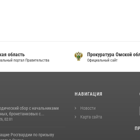
кая область
Прокуратура Омской об
альный портал Правительства
Официальный сайт
И
НАВИГАЦИЯ
одический сбор с начальниками
Новости
ых, бронетанковых с...
Карта сайта
26, 02:01
П
ащие Росгвардии по призыву