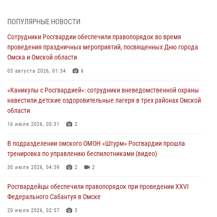
31 июля 2026, 09:22
1
ПОПУЛЯРНЫЕ НОВОСТИ
В подразделении омского ОМОН «Штурм» Росгвардии прошла
Сотрудники Росгвардии обеспечили правопорядок во время
тренировка по управлению беспилотниками (видео)
проведения праздничных мероприятий, посвященных Дню города
30 июля 2026, 04:39
2
2
Омска и Омской области
Росгвардия обеспечила безопасность уникального передвижного
03 августа 2026, 01:34
6
музея «Поезд Победы» в Омске
«Каникулы с Росгвардией»: сотрудники вневедомственной охраны
29 июля 2026, 01:49
2
навестили детские оздоровительные лагеря в трех районах Омской
области
Росгвардейцы приняли участие в крестном ходе в День крещения
Руси в Омске
16 июля 2026, 05:31
2
28 июля 2026, 01:44
6
В подразделении омского ОМОН «Штурм» Росгвардии прошла
тренировка по управлению беспилотниками (видео)
При содействии спецназа Росгвардии пресечены нарушения
миграционного законодательства в Омске (видео)
30 июля 2026, 04:39
2
2
27 июля 2026, 07:54
2
1
Росгвардейцы обеcпечили правопорядок при проведении XXVI
Федерального Сабантуя в Омске
20 июля 2026, 02:57
3