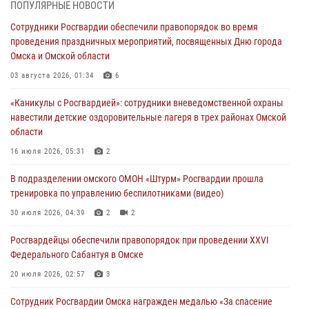
ПОПУЛЯРНЫЕ НОВОСТИ
В подразделении омского ОМОН «Штурм» Росгвардии прошла
Сотрудники Росгвардии обеспечили правопорядок во время
тренировка по управлению беспилотниками (видео)
проведения праздничных мероприятий, посвященных Дню города
30 июля 2026, 04:39
2
2
Омска и Омской области
Росгвардия обеспечила безопасность уникального передвижного
03 августа 2026, 01:34
6
музея «Поезд Победы» в Омске
«Каникулы с Росгвардией»: сотрудники вневедомственной охраны
29 июля 2026, 01:49
2
навестили детские оздоровительные лагеря в трех районах Омской
области
Росгвардейцы приняли участие в крестном ходе в День крещения
Руси в Омске
16 июля 2026, 05:31
2
28 июля 2026, 01:44
6
В подразделении омского ОМОН «Штурм» Росгвардии прошла
тренировка по управлению беспилотниками (видео)
При содействии спецназа Росгвардии пресечены нарушения
миграционного законодательства в Омске (видео)
30 июля 2026, 04:39
2
2
27 июля 2026, 07:54
2
1
Росгвардейцы обеcпечили правопорядок при проведении XXVI
Федерального Сабантуя в Омске
20 июля 2026, 02:57
3
Сотрудник Росгвардии Омска награжден медалью «За спасение