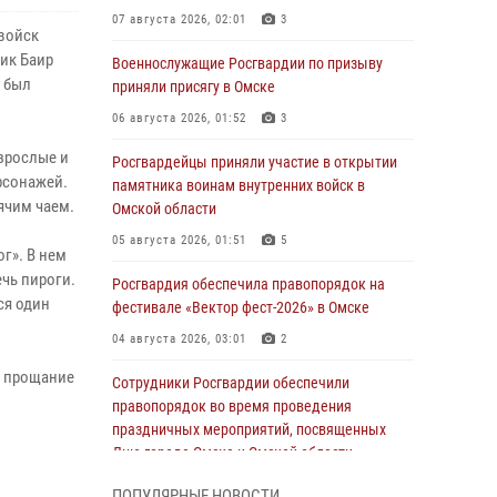
07 августа 2026, 02:01
3
 войск
ик Баир
Военнослужащие Росгвардии по призыву
, был
приняли присягу в Омске
06 августа 2026, 01:52
3
зрослые и
Росгвардейцы приняли участие в открытии
рсонажей.
памятника воинам внутренних войск в
ячим чаем.
Омской области
05 августа 2026, 01:51
5
г». В нем
ечь пироги.
Росгвардия обеспечила правопорядок на
ся один
фестивале «Вектор фест-2026» в Омске
04 августа 2026, 03:01
2
е прощание
Сотрудники Росгвардии обеспечили
правопорядок во время проведения
праздничных мероприятий, посвященных
Дню города Омска и Омской области
03 августа 2026, 01:34
6
ПОПУЛЯРНЫЕ НОВОСТИ