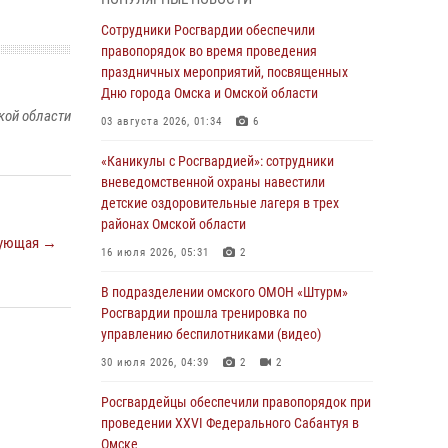
Всероссийская акция «Каникулы с
Сотрудники Росгвардии обеспечили
Росгвардией» продолжается в Омской
правопорядок во время проведения
области
праздничных мероприятий, посвященных
Дню города Омска и Омской области
31 июля 2026, 09:22
1
кой области
03 августа 2026, 01:34
6
В подразделении омского ОМОН «Штурм»
Росгвардии прошла тренировка по
«Каникулы с Росгвардией»: сотрудники
управлению беспилотниками (видео)
вневедомственной охраны навестили
детские оздоровительные лагеря в трех
30 июля 2026, 04:39
2
2
районах Омской области
ующая →
Росгвардия обеспечила безопасность
16 июля 2026, 05:31
2
уникального передвижного музея «Поезд
Победы» в Омске
В подразделении омского ОМОН «Штурм»
Росгвардии прошла тренировка по
29 июля 2026, 01:49
2
управлению беспилотниками (видео)
Росгвардейцы приняли участие в крестном
30 июля 2026, 04:39
2
2
ходе в День крещения Руси в Омске
Росгвардейцы обеcпечили правопорядок при
28 июля 2026, 01:44
6
проведении XXVI Федерального Сабантуя в
Омске
При содействии спецназа Росгвардии