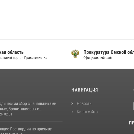
кая область
Прокуратура Омской об
альный портал Правительства
Официальный сайт
И
НАВИГАЦИЯ
одический сбор с начальниками
Новости
ых, бронетанковых с...
Карта сайта
26, 02:01
П
ащие Росгвардии по призыву