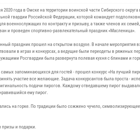
я 2020 года в Омске на территории воинской части Сибирского округа
ьной гвардии Российской Федерации, которой командует подполковн
для военнослужащих по контракту и призыву, а также членов их семей
ван и проведен спортивно-развлекательный праздник «Масленица».
нный праздник прошел на открытом воздухе. В начале мероприятия в
ствовали в играх и конкурсах, а ведущие были переодеты в ряженых пе
ужащими Росгвардии была развернута полевая кухня с блинами и гор
 самых запоминающихся для гостей - прошел конкурс «На лучший пиро
ринять участие все желающие. Задача конкурсантов была проста - исп
 оригинальность подачи пирогов. Каждому отведавшему пирог выдавал
онравившийся ему пирог.
тались на горке. По традиции было сожжено чучело, символизирующе
 призы и подарки.