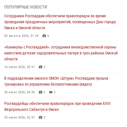
ПОПУЛЯРНЫЕ НОВОСТИ
В подразделении омского ОМОН «Штурм» Росгвардии прошла
Сотрудники Росгвардии обеспечили правопорядок во время
тренировка по управлению беспилотниками (видео)
проведения праздничных мероприятий, посвященных Дню города
30 июля 2026, 04:39
2
2
Омска и Омской области
Росгвардия обеспечила безопасность уникального передвижного
03 августа 2026, 01:34
6
музея «Поезд Победы» в Омске
«Каникулы с Росгвардией»: сотрудники вневедомственной охраны
29 июля 2026, 01:49
2
навестили детские оздоровительные лагеря в трех районах Омской
области
Росгвардейцы приняли участие в крестном ходе в День крещения
Руси в Омске
16 июля 2026, 05:31
2
28 июля 2026, 01:44
6
В подразделении омского ОМОН «Штурм» Росгвардии прошла
тренировка по управлению беспилотниками (видео)
При содействии спецназа Росгвардии пресечены нарушения
миграционного законодательства в Омске (видео)
30 июля 2026, 04:39
2
2
27 июля 2026, 07:54
2
1
Росгвардейцы обеcпечили правопорядок при проведении XXVI
Федерального Сабантуя в Омске
20 июля 2026, 02:57
3