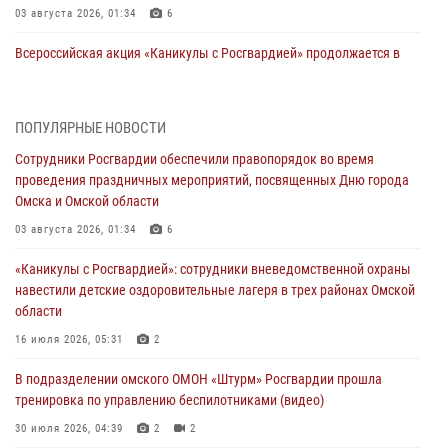
03 августа 2026, 01:34
6
Всероссийская акция «Каникулы с Росгвардией» продолжается в
Омской области
31 июля 2026, 09:22
1
ПОПУЛЯРНЫЕ НОВОСТИ
В подразделении омского ОМОН «Штурм» Росгвардии прошла
Сотрудники Росгвардии обеспечили правопорядок во время
тренировка по управлению беспилотниками (видео)
проведения праздничных мероприятий, посвященных Дню города
30 июля 2026, 04:39
2
2
Омска и Омской области
Росгвардия обеспечила безопасность уникального передвижного
03 августа 2026, 01:34
6
музея «Поезд Победы» в Омске
«Каникулы с Росгвардией»: сотрудники вневедомственной охраны
29 июля 2026, 01:49
2
навестили детские оздоровительные лагеря в трех районах Омской
области
Росгвардейцы приняли участие в крестном ходе в День крещения
Руси в Омске
16 июля 2026, 05:31
2
28 июля 2026, 01:44
6
В подразделении омского ОМОН «Штурм» Росгвардии прошла
тренировка по управлению беспилотниками (видео)
При содействии спецназа Росгвардии пресечены нарушения
миграционного законодательства в Омске (видео)
30 июля 2026, 04:39
2
2