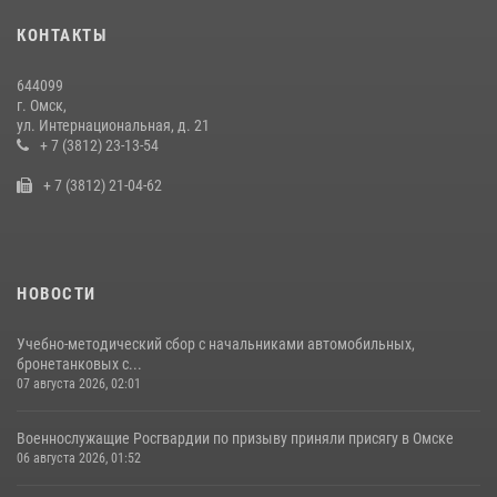
Cотрудники ОМОН "Штурм" Росгвардии отработали навыки
КОНТАКТЫ
пилотирования БПЛА в Омске
14 июля 2026, 03:44
1
644099
г. Омск,
Росгвардия подвела итоги добровольной сдачи оружия в Омской
ул. Интернациональная, д. 21
области
+ 7 (3812) 23-13-54
10 июля 2026, 06:04
+ 7 (3812) 21-04-62
НОВОСТИ
Учебно-методический сбор с начальниками автомобильных,
бронетанковых с...
07 августа 2026, 02:01
Военнослужащие Росгвардии по призыву приняли присягу в Омске
06 августа 2026, 01:52