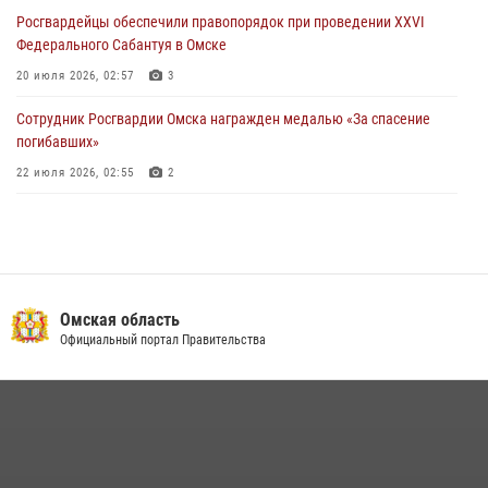
27 июля 2026, 07:54
2
1
Росгвардейцы обеcпечили правопорядок при проведении XXVI
Федерального Сабантуя в Омске
20 июля 2026, 02:57
3
Сотрудник Росгвардии Омска награжден медалью «За спасение
погибавших»
22 июля 2026, 02:55
2
В Омске более 60 новобранцев Росгвардии приняли Военную
присягу
21 июля 2026, 03:36
7
Росгвардия обеспечила безопасность уникального передвижного
Омская область
музея «Поезд Победы» в Омске
Официальный портал Правительства
29 июля 2026, 01:49
2
Росгвардейцы приняли участие в крестном ходе в День крещения
Руси в Омске
28 июля 2026, 01:44
6