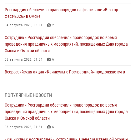
Росгвардия обеспечила правопорядок на фестивале «Вектор
фест-2026» в Омске
04 августа 2026, 03:01
2
Сотрудники Росгвардии обеспечили правопорядок во время
проведения праздничных мероприятий, посвященных Дню города
Омска и Омской области
03 августа 2026, 01:34
6
Всероссийская акция «Каникулы с Росгвардией» продолжается в
Омской области
31 июля 2026, 09:22
1
ПОПУЛЯРНЫЕ НОВОСТИ
В подразделении омского ОМОН «Штурм» Росгвардии прошла
Сотрудники Росгвардии обеспечили правопорядок во время
тренировка по управлению беспилотниками (видео)
проведения праздничных мероприятий, посвященных Дню города
30 июля 2026, 04:39
2
2
Омска и Омской области
Росгвардия обеспечила безопасность уникального передвижного
03 августа 2026, 01:34
6
музея «Поезд Победы» в Омске
«Каникулы с Росгвардией»: сотрудники вневедомственной охраны