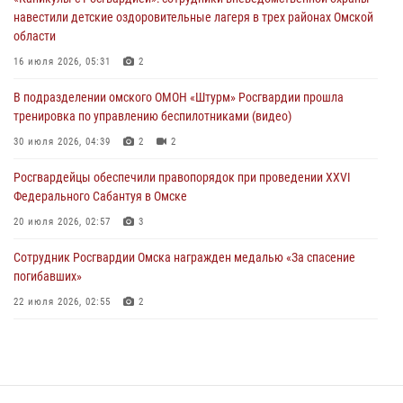
29 июля 2026, 01:49
2
навестили детские оздоровительные лагеря в трех районах Омской
области
Росгвардейцы приняли участие в крестном ходе в День крещения
Руси в Омске
16 июля 2026, 05:31
2
28 июля 2026, 01:44
6
В подразделении омского ОМОН «Штурм» Росгвардии прошла
тренировка по управлению беспилотниками (видео)
При содействии спецназа Росгвардии пресечены нарушения
миграционного законодательства в Омске (видео)
30 июля 2026, 04:39
2
2
27 июля 2026, 07:54
2
1
Росгвардейцы обеcпечили правопорядок при проведении XXVI
Федерального Сабантуя в Омске
20 июля 2026, 02:57
3
Сотрудник Росгвардии Омска награжден медалью «За спасение
погибавших»
22 июля 2026, 02:55
2
В Омске более 60 новобранцев Росгвардии приняли Военную
присягу
21 июля 2026, 03:36
7