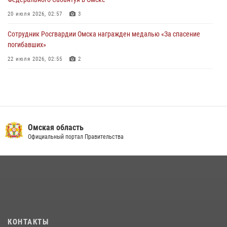
20 июля 2026, 02:57
3
Сотрудник Росгвардии Омска награжден медалью «За спасение
погибавших»
22 июля 2026, 02:55
2
В Омске более 60 новобранцев Росгвардии приняли Военную
присягу
21 июля 2026, 03:36
7
Росгвардия обеспечила безопасность уникального передвижного
Омская область
музея «Поезд Победы» в Омске
Официальный портал Правительства
29 июля 2026, 01:49
2
Росгвардейцы приняли участие в крестном ходе в День крещения
Руси в Омске
28 июля 2026, 01:44
6
Cотрудники ОМОН "Штурм" Росгвардии отработали навыки
КОНТАКТЫ
пилотирования БПЛА в Омске