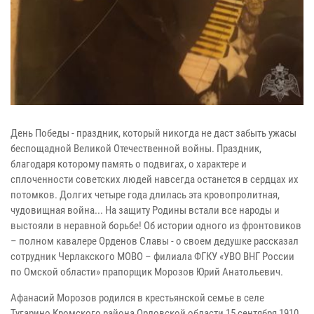
День Победы - праздник, который никогда не даст забыть ужасы
беспощадной Великой Отечественной войны. Праздник,
благодаря которому память о подвигах, о характере и
сплоченности советских людей навсегда останется в сердцах их
потомков. Долгих четыре года длилась эта кровопролитная,
чудовищная война... На защиту Родины встали все народы и
выстояли в неравной борьбе! Об истории одного из фронтовиков
– полном кавалере Орденов Славы - о своем дедушке рассказал
сотрудник Черлакского МОВО – филиала ФГКУ «УВО ВНГ России
по Омской области» прапорщик Морозов Юрий Анатольевич.
Афанасий Морозов родился в крестьянской семье в селе
Тугарино Кромского района Орловской области 15 сентября 1910