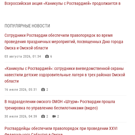
Всероссийская акция «Каникулы с Росгвардией» продолжается в
Омской области
31 июля 2026, 09:22
1
ПОПУЛЯРНЫЕ НОВОСТИ
В подразделении омского ОМОН «Штурм» Росгвардии прошла
Сотрудники Росгвардии обеспечили правопорядок во время
тренировка по управлению беспилотниками (видео)
проведения праздничных мероприятий, посвященных Дню города
30 июля 2026, 04:39
2
2
Омска и Омской области
Росгвардия обеспечила безопасность уникального передвижного
03 августа 2026, 01:34
6
музея «Поезд Победы» в Омске
«Каникулы с Росгвардией»: сотрудники вневедомственной охраны
29 июля 2026, 01:49
2
навестили детские оздоровительные лагеря в трех районах Омской
области
Росгвардейцы приняли участие в крестном ходе в День крещения
Руси в Омске
16 июля 2026, 05:31
2
28 июля 2026, 01:44
6
В подразделении омского ОМОН «Штурм» Росгвардии прошла
тренировка по управлению беспилотниками (видео)
При содействии спецназа Росгвардии пресечены нарушения
миграционного законодательства в Омске (видео)
30 июля 2026, 04:39
2
2
27 июля 2026, 07:54
2
1
Росгвардейцы обеcпечили правопорядок при проведении XXVI
Федерального Сабантуя в Омске