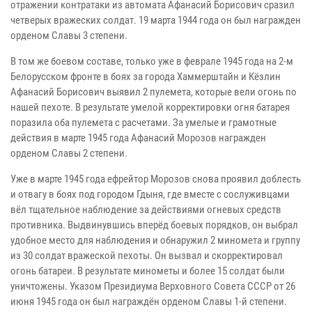
отражении контратаки из автомата Афанасий Борисович сразил
четверых вражеских солдат. 19 марта 1944 года он был награжден
орденом Славы 3 степени.
В том же боевом составе, только уже в феврале 1945 года на 2-м
Белорусском фронте в боях за города Хаммерштайн и Кёзлин
Афанасий Борисович выявил 2 пулемета, которые вели огонь по
нашей пехоте. В результате умелой корректировки огня батарея
поразила оба пулемета с расчетами. За умелые и грамотные
действия в марте 1945 года Афанасий Морозов награжден
орденом Славы 2 степени.
Уже в марте 1945 года ефрейтор Морозов снова проявил доблесть
и отвагу в боях под городом Гдыня, где вместе с сослуживцами
вёл тщательное наблюдение за действиями огневых средств
противника. Выдвинувшись вперёд боевых порядков, он выбрал
удобное место для наблюдения и обнаружил 2 миномета и группу
из 30 солдат вражеской пехоты. Он вызвал и скорректировал
огонь батареи. В результате минометы и более 15 солдат были
уничтожены. Указом Президиума Верховного Совета СССР от 26
июня 1945 года он был награждён орденом Славы 1-й степени.