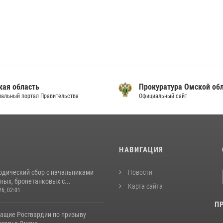
кая область
Прокуратура Омской об
альный портал Правительства
Официальный сайт
И
НАВИГАЦИЯ
одический сбор с начальниками
Новости
ых, бронетанковых с...
Карта сайта
26, 02:01
П
ащие Росгвардии по призыву