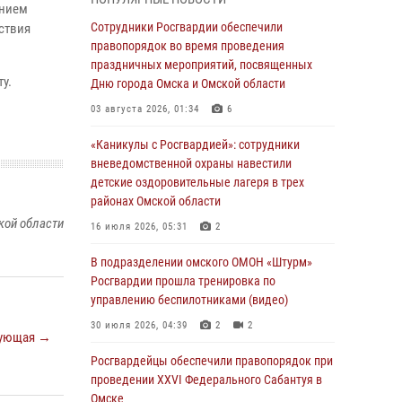
ением
Всероссийская акция «Каникулы с
Сотрудники Росгвардии обеспечили
ствия
Росгвардией» продолжается в Омской
правопорядок во время проведения
области
праздничных мероприятий, посвященных
у.
Дню города Омска и Омской области
31 июля 2026, 09:22
1
03 августа 2026, 01:34
6
В подразделении омского ОМОН «Штурм»
Росгвардии прошла тренировка по
«Каникулы с Росгвардией»: сотрудники
управлению беспилотниками (видео)
вневедомственной охраны навестили
детские оздоровительные лагеря в трех
30 июля 2026, 04:39
2
2
районах Омской области
кой области
Росгвардия обеспечила безопасность
16 июля 2026, 05:31
2
уникального передвижного музея «Поезд
Победы» в Омске
В подразделении омского ОМОН «Штурм»
Росгвардии прошла тренировка по
29 июля 2026, 01:49
2
управлению беспилотниками (видео)
Росгвардейцы приняли участие в крестном
30 июля 2026, 04:39
2
2
ующая →
ходе в День крещения Руси в Омске
Росгвардейцы обеcпечили правопорядок при
28 июля 2026, 01:44
6
проведении XXVI Федерального Сабантуя в
Омске
При содействии спецназа Росгвардии