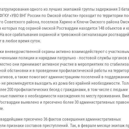
патрулирования одного из лучших экипажей группы задержания 3 бат
ФГКУ «УВО ВНГ России по Омской области» проходит по территории по
го Советского района, поселков Харино и Ключи Омского района Омс
в которых под охраной омской Росгвардии находится 148 объектов и к
 На все срабатывания охранной и тревожной сигнализации росгварде
 в любое время суток.
ки вневедомственной охраны активно взаимодействуют с участковы
ченными полиции и нарядами патрульно - постовой службы органов 
местно они принимают активное участие в мероприятиях по стабилиз
ной обстановки и в проведении профилактической работы на террито
ративов, а также помогают администрациям поселений в поддержани
не рекомендуется выходить из дома без крайней необходимости. Толь
лее 200 профилактических бесед с гражданами, в том числе с людьм
ные памятки о необходимости нахождения по месту проживания. Вмес
Росгвардии выявлено и пресечено более 30 административных право
те.
сгвардейцами пресечено 36 фактов совершения административных
ели признаки составов преступлений. Так, в феврале месяце экипаж п