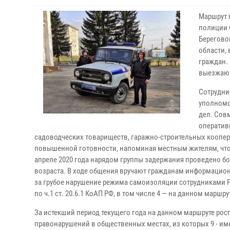
Маршрут 
полиции 
Берегово
области, 
граждан.
выезжают
Сотрудни
уполномо
дел. Сов
оператив
садоводческих товариществ, гаражно-строительных коопе
повышенной готовности, напоминая местным жителям, что 
апреле 2020 года нарядом группы задержания проведено бо
возраста. В ходе общения вручают гражданам информацион
за грубое нарушение режима самоизоляции сотрудниками 
по ч.1 ст. 20.6.1 КоАП РФ, в том числе 4 — на данном маршру
За истекший период текущего года на данном маршруте ро
правонарушений в общественных местах, из которых 9 - им