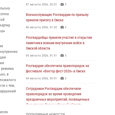
07 августа 2026, 02:01
3
альона
селка
Военнослужащие Росгвардии по призыву
кой
приняли присягу в Омске
вартир
06 августа 2026, 01:52
3
йцы
Росгвардейцы приняли участие в открытии
памятника воинам внутренних войск в
ми
Омской области
внутренних
05 августа 2026, 01:51
5
ации
рии
Росгвардия обеспечила правопорядок на
и режима
фестивале «Вектор фест-2026» в Омске
ко, в
04 августа 2026, 03:01
2
и пожилого
те с тем,
Сотрудники Росгвардии обеспечили
нарушений
правопорядок во время проведения
праздничных мероприятий, посвященных
Дню города Омска и Омской области
ресек
03 августа 2026, 01:34
6
ПОПУЛЯРНЫЕ НОВОСТИ