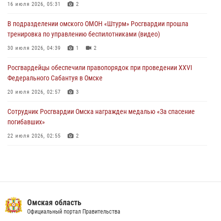
16 июля 2026, 05:31
2
27 июля 2026, 07:54
2
1
В подразделении омского ОМОН «Штурм» Росгвардии прошла
Росгвардия обеспечила правопорядок на концерте группы IOWA в
тренировка по управлению беспилотниками (видео)
Омске
30 июля 2026, 04:39
1
2
27 июля 2026, 01:42
2
Росгвардейцы обеcпечили правопорядок при проведении XXVI
Федерального Сабантуя в Омске
20 июля 2026, 02:57
3
Сотрудник Росгвардии Омска награжден медалью «За спасение
погибавших»
22 июля 2026, 02:55
2
В Омске более 60 новобранцев Росгвардии приняли Военную
присягу
21 июля 2026, 03:36
7
Cотрудники ОМОН "Штурм" Росгвардии отработали навыки
Омская область
пилотирования БПЛА в Омске
Официальный портал Правительства