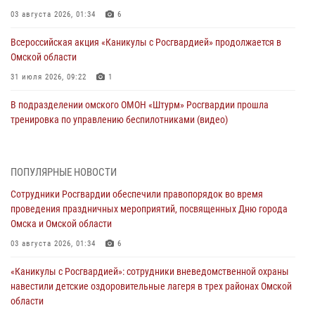
03 августа 2026, 01:34
6
Всероссийская акция «Каникулы с Росгвардией» продолжается в
Омской области
31 июля 2026, 09:22
1
В подразделении омского ОМОН «Штурм» Росгвардии прошла
тренировка по управлению беспилотниками (видео)
30 июля 2026, 04:39
1
2
Росгвардия обеспечила безопасность уникального передвижного
ПОПУЛЯРНЫЕ НОВОСТИ
музея «Поезд Победы» в Омске
Сотрудники Росгвардии обеспечили правопорядок во время
29 июля 2026, 01:49
2
проведения праздничных мероприятий, посвященных Дню города
Омска и Омской области
Росгвардейцы приняли участие в крестном ходе в День крещения
Руси в Омске
03 августа 2026, 01:34
6
28 июля 2026, 01:44
6
«Каникулы с Росгвардией»: сотрудники вневедомственной охраны
навестили детские оздоровительные лагеря в трех районах Омской
При содействии спецназа Росгвардии пресечены нарушения
области
миграционного законодательства в Омске (видео)