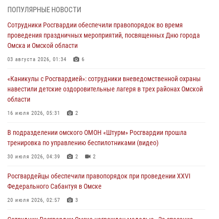
ПОПУЛЯРНЫЕ НОВОСТИ
В подразделении омского ОМОН «Штурм» Росгвардии прошла
Сотрудники Росгвардии обеспечили правопорядок во время
тренировка по управлению беспилотниками (видео)
проведения праздничных мероприятий, посвященных Дню города
30 июля 2026, 04:39
2
2
Омска и Омской области
Росгвардия обеспечила безопасность уникального передвижного
03 августа 2026, 01:34
6
музея «Поезд Победы» в Омске
«Каникулы с Росгвардией»: сотрудники вневедомственной охраны
29 июля 2026, 01:49
2
навестили детские оздоровительные лагеря в трех районах Омской
области
Росгвардейцы приняли участие в крестном ходе в День крещения
Руси в Омске
16 июля 2026, 05:31
2
28 июля 2026, 01:44
6
В подразделении омского ОМОН «Штурм» Росгвардии прошла
тренировка по управлению беспилотниками (видео)
При содействии спецназа Росгвардии пресечены нарушения
миграционного законодательства в Омске (видео)
30 июля 2026, 04:39
2
2
27 июля 2026, 07:54
2
1
Росгвардейцы обеcпечили правопорядок при проведении XXVI
Федерального Сабантуя в Омске
20 июля 2026, 02:57
3