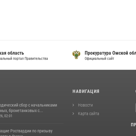
кая область
Прокуратура Омской об
альный портал Правительства
Официальный сайт
И
НАВИГАЦИЯ
одический сбор с начальниками
Новости
ых, бронетанковых с...
Карта сайта
26, 02:01
П
ащие Росгвардии по призыву