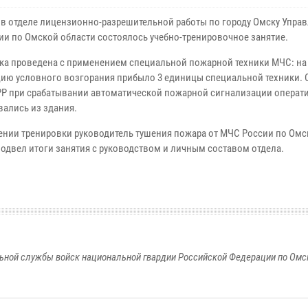
 в отделе лицензионно-разрешительной работы по городу Омску Упра
ии по Омской области состоялось учебно-тренировочное занятие.
ка проведена с применением специальной пожарной техники МЧС: на
ию условного возгорания прибыло 3 единицы специальной техники. 
РР при срабатывании автоматической пожарной сигнализации операт
вались из здания.
ении тренировки руководитель тушения пожара от МЧС России по Омс
подвел итоги занятия с руководством и личным составом отдела.
ьной службы войск национальной гвардии Российской Федерации по Омс