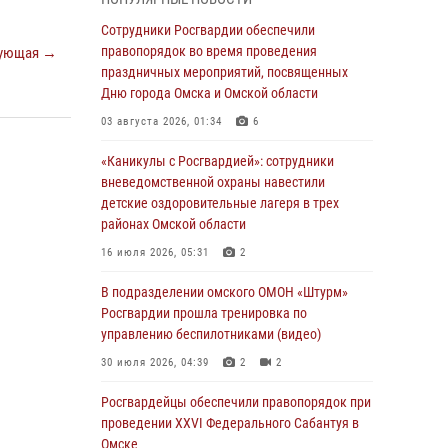
Всероссийская акция «Каникулы с
Сотрудники Росгвардии обеспечили
Росгвардией» продолжается в Омской
правопорядок во время проведения
ующая →
области
праздничных мероприятий, посвященных
Дню города Омска и Омской области
31 июля 2026, 09:22
1
03 августа 2026, 01:34
6
В подразделении омского ОМОН «Штурм»
Росгвардии прошла тренировка по
«Каникулы с Росгвардией»: сотрудники
управлению беспилотниками (видео)
вневедомственной охраны навестили
детские оздоровительные лагеря в трех
30 июля 2026, 04:39
2
2
районах Омской области
Росгвардия обеспечила безопасность
16 июля 2026, 05:31
2
уникального передвижного музея «Поезд
Победы» в Омске
В подразделении омского ОМОН «Штурм»
Росгвардии прошла тренировка по
29 июля 2026, 01:49
2
управлению беспилотниками (видео)
Росгвардейцы приняли участие в крестном
30 июля 2026, 04:39
2
2
ходе в День крещения Руси в Омске
Росгвардейцы обеcпечили правопорядок при
28 июля 2026, 01:44
6
проведении XXVI Федерального Сабантуя в
Омске
При содействии спецназа Росгвардии