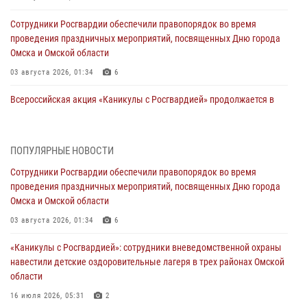
Сотрудники Росгвардии обеспечили правопорядок во время
проведения праздничных мероприятий, посвященных Дню города
Омска и Омской области
03 августа 2026, 01:34
6
Всероссийская акция «Каникулы с Росгвардией» продолжается в
Омской области
31 июля 2026, 09:22
1
ПОПУЛЯРНЫЕ НОВОСТИ
В подразделении омского ОМОН «Штурм» Росгвардии прошла
Сотрудники Росгвардии обеспечили правопорядок во время
тренировка по управлению беспилотниками (видео)
проведения праздничных мероприятий, посвященных Дню города
30 июля 2026, 04:39
2
2
Омска и Омской области
Росгвардия обеспечила безопасность уникального передвижного
03 августа 2026, 01:34
6
музея «Поезд Победы» в Омске
«Каникулы с Росгвардией»: сотрудники вневедомственной охраны
29 июля 2026, 01:49
2
навестили детские оздоровительные лагеря в трех районах Омской
области
Росгвардейцы приняли участие в крестном ходе в День крещения
Руси в Омске
16 июля 2026, 05:31
2