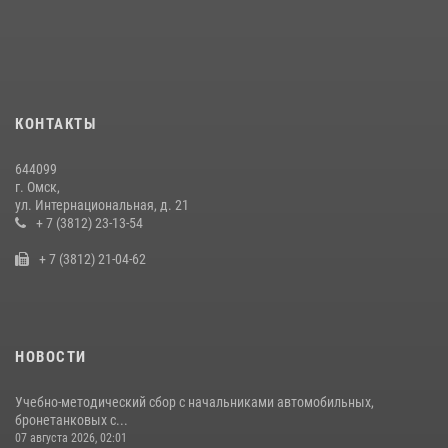
Росгвардейцы приняли участие в крестном ходе в День крещения
Руси в Омске
28 июля 2026, 01:44
6
Cотрудники ОМОН "Штурм" Росгвардии отработали навыки
КОНТАКТЫ
пилотирования БПЛА в Омске
14 июля 2026, 03:44
1
644099
г. Омск,
Росгвардия подвела итоги добровольной сдачи оружия в Омской
ул. Интернациональная, д. 21
области
+ 7 (3812) 23-13-54
10 июля 2026, 06:04
+ 7 (3812) 21-04-62
НОВОСТИ
Учебно-методический сбор с начальниками автомобильных,
бронетанковых с...
07 августа 2026, 02:01