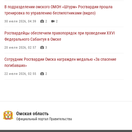
28 июля 2026, 01:44
6
В подразделении омского ОМОН «Штурм» Росгвардии прошла
тренировка по управлению беспилотниками (видео)
При содействии спецназа Росгвардии пресечены нарушения
миграционного законодательства в Омске (видео)
30 июля 2026, 04:39
2
2
27 июля 2026, 07:54
2
1
Росгвардейцы обеcпечили правопорядок при проведении XXVI
Федерального Сабантуя в Омске
20 июля 2026, 02:57
3
Сотрудник Росгвардии Омска награжден медалью «За спасение
погибавших»
22 июля 2026, 02:55
2
В Омске более 60 новобранцев Росгвардии приняли Военную
присягу
21 июля 2026, 03:36
7
Росгвардия обеспечила безопасность уникального передвижного
Омская область
музея «Поезд Победы» в Омске
Официальный портал Правительства
29 июля 2026, 01:49
2