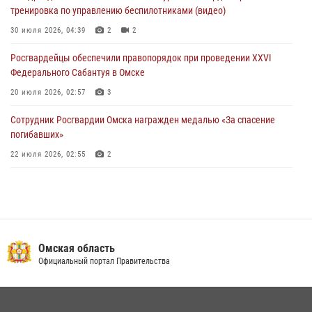
тренировка по управлению беспилотниками (видео)
При содействии спецназа Росгвардии пресечены нарушения
миграционного законодательства в Омске (видео)
30 июля 2026, 04:39
2
2
27 июля 2026, 07:54
2
1
Росгвардейцы обеcпечили правопорядок при проведении XXVI
Федерального Сабантуя в Омске
20 июля 2026, 02:57
3
Сотрудник Росгвардии Омска награжден медалью «За спасение
погибавших»
22 июля 2026, 02:55
2
В Омске более 60 новобранцев Росгвардии приняли Военную
присягу
21 июля 2026, 03:36
7
Росгвардия обеспечила безопасность уникального передвижного
Омская область
музея «Поезд Победы» в Омске
Официальный портал Правительства
29 июля 2026, 01:49
2
Росгвардейцы приняли участие в крестном ходе в День крещения