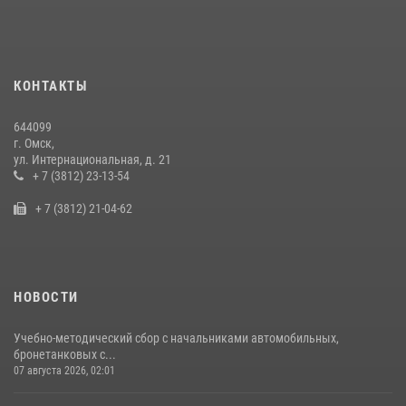
Руси в Омске
28 июля 2026, 01:44
6
Cотрудники ОМОН "Штурм" Росгвардии отработали навыки
КОНТАКТЫ
пилотирования БПЛА в Омске
14 июля 2026, 03:44
1
644099
г. Омск,
Росгвардия подвела итоги добровольной сдачи оружия в Омской
ул. Интернациональная, д. 21
области
+ 7 (3812) 23-13-54
10 июля 2026, 06:04
+ 7 (3812) 21-04-62
НОВОСТИ
Учебно-методический сбор с начальниками автомобильных,
бронетанковых с...
07 августа 2026, 02:01