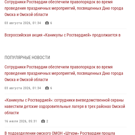
Сотрудники Росгвардии обеспечили правопорядок во время
проведения праздничных мероприятий, посвященных Дню города
Омска и Омской области
03 августа 2026, 01:34
6
Всероссийская акция «Каникулы с Росгвардией» продолжается в
Омской области
31 июля 2026, 09:22
1
ПОПУЛЯРНЫЕ НОВОСТИ
В подразделении омского ОМОН «Штурм» Росгвардии прошла
Сотрудники Росгвардии обеспечили правопорядок во время
тренировка по управлению беспилотниками (видео)
проведения праздничных мероприятий, посвященных Дню города
30 июля 2026, 04:39
2
2
Омска и Омской области
Росгвардия обеспечила безопасность уникального передвижного
03 августа 2026, 01:34
6
музея «Поезд Победы» в Омске
«Каникулы с Росгвардией»: сотрудники вневедомственной охраны
29 июля 2026, 01:49
2
навестили детские оздоровительные лагеря в трех районах Омской
области
Росгвардейцы приняли участие в крестном ходе в День крещения
Руси в Омске
16 июля 2026, 05:31
2
28 июля 2026, 01:44
6
В подразделении омского ОМОН «Штурм» Росгвардии прошла