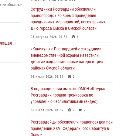
кой области
Всероссийская акция «Каникулы с
Сотрудники Росгвардии обеспечили
Росгвардией» продолжается в Омской
правопорядок во время проведения
области
праздничных мероприятий, посвященных
Дню города Омска и Омской области
31 июля 2026, 09:22
1
03 августа 2026, 01:34
6
В подразделении омского ОМОН «Штурм»
ующая →
Росгвардии прошла тренировка по
«Каникулы с Росгвардией»: сотрудники
управлению беспилотниками (видео)
вневедомственной охраны навестили
детские оздоровительные лагеря в трех
30 июля 2026, 04:39
2
2
районах Омской области
Росгвардия обеспечила безопасность
16 июля 2026, 05:31
2
уникального передвижного музея «Поезд
Победы» в Омске
В подразделении омского ОМОН «Штурм»
Росгвардии прошла тренировка по
29 июля 2026, 01:49
2
управлению беспилотниками (видео)
Росгвардейцы приняли участие в крестном
30 июля 2026, 04:39
2
2
ходе в День крещения Руси в Омске
Росгвардейцы обеcпечили правопорядок при
28 июля 2026, 01:44
6
проведении XXVI Федерального Сабантуя в
Омске
При содействии спецназа Росгвардии