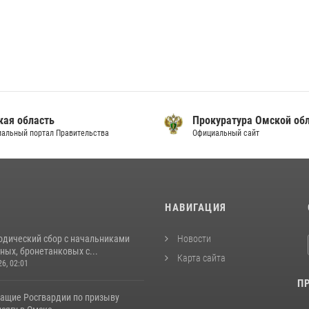
кая область
Прокуратура Омской об
альный портал Правительства
Официальный сайт
И
НАВИГАЦИЯ
одический сбор с начальниками
Новости
ых, бронетанковых с...
Карта сайта
26, 02:01
П
ащие Росгвардии по призыву