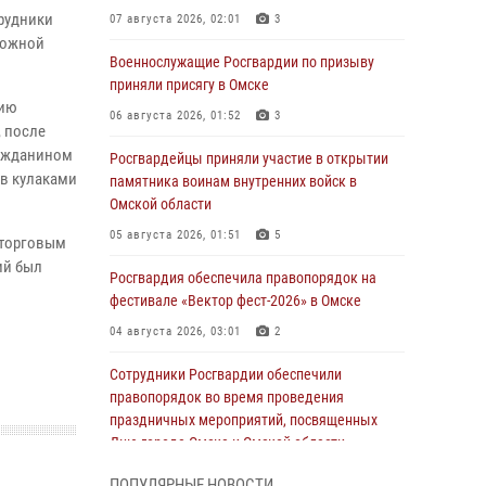
трудники
07 августа 2026, 02:01
3
вожной
Военнослужащие Росгвардии по призыву
приняли присягу в Омске
цию
06 августа 2026, 01:52
3
, после
ражданином
Росгвардейцы приняли участие в открытии
ов кулаками
памятника воинам внутренних войск в
Омской области
05 августа 2026, 01:51
5
 торговым
ий был
Росгвардия обеспечила правопорядок на
фестивале «Вектор фест-2026» в Омске
04 августа 2026, 03:01
2
Сотрудники Росгвардии обеспечили
правопорядок во время проведения
праздничных мероприятий, посвященных
Дню города Омска и Омской области
03 августа 2026, 01:34
6
ПОПУЛЯРНЫЕ НОВОСТИ