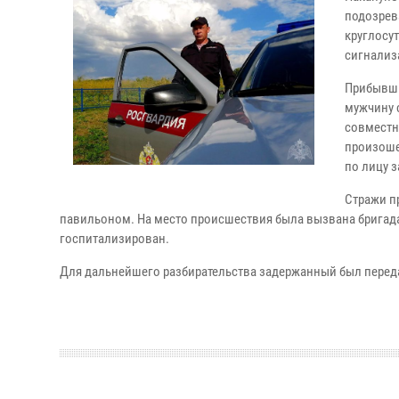
подозрев
круглосу
сигнализ
Прибывши
мужчину 
совместн
произоше
по лицу з
Стражи п
павильоном. На место происшествия была вызвана бригад
госпитализирован.
Для дальнейшего разбирательства задержанный был перед