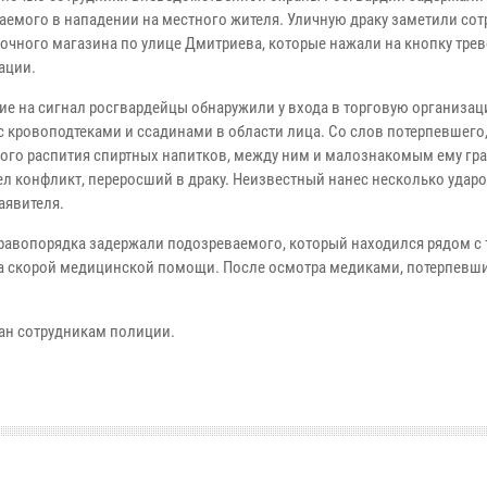
аемого в нападении на местного жителя. Уличную драку заметили со
точного магазина по улице Дмитриева, которые нажали на кнопку тре
ации.
е на сигнал росгвардейцы обнаружили у входа в торговую организа
с кровоподтеками и ссадинами в области лица. Со слов потерпевшего
ого распития спиртных напитков, между ним и малознакомым ему г
л конфликт, переросший в драку. Неизвестный нанес несколько удар
аявителя.
равопорядка задержали подозреваемого, который находился рядом с
а скорой медицинской помощи. После осмотра медиками, потерпевш
ан сотрудникам полиции.