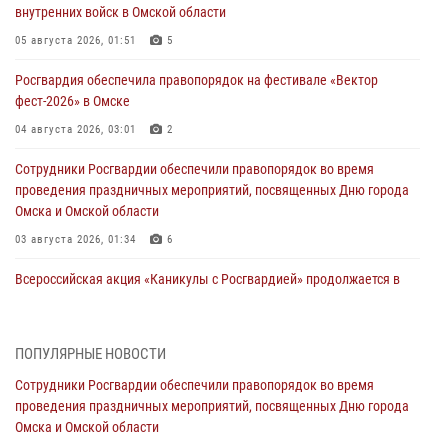
внутренних войск в Омской области
05 августа 2026, 01:51
5
Росгвардия обеспечила правопорядок на фестивале «Вектор
фест-2026» в Омске
04 августа 2026, 03:01
2
Сотрудники Росгвардии обеспечили правопорядок во время
проведения праздничных мероприятий, посвященных Дню города
Омска и Омской области
03 августа 2026, 01:34
6
Всероссийская акция «Каникулы с Росгвардией» продолжается в
Омской области
31 июля 2026, 09:22
1
ПОПУЛЯРНЫЕ НОВОСТИ
В подразделении омского ОМОН «Штурм» Росгвардии прошла
Сотрудники Росгвардии обеспечили правопорядок во время
тренировка по управлению беспилотниками (видео)
проведения праздничных мероприятий, посвященных Дню города
30 июля 2026, 04:39
2
2
Омска и Омской области