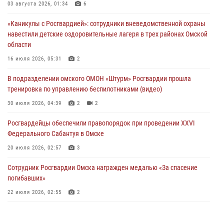
Росгвардия обеспечила безопасность уникального передвижного
03 августа 2026, 01:34
6
музея «Поезд Победы» в Омске
«Каникулы с Росгвардией»: сотрудники вневедомственной охраны
29 июля 2026, 01:49
2
навестили детские оздоровительные лагеря в трех районах Омской
области
Росгвардейцы приняли участие в крестном ходе в День крещения
Руси в Омске
16 июля 2026, 05:31
2
28 июля 2026, 01:44
6
В подразделении омского ОМОН «Штурм» Росгвардии прошла
тренировка по управлению беспилотниками (видео)
При содействии спецназа Росгвардии пресечены нарушения
миграционного законодательства в Омске (видео)
30 июля 2026, 04:39
2
2
27 июля 2026, 07:54
2
1
Росгвардейцы обеcпечили правопорядок при проведении XXVI
Федерального Сабантуя в Омске
20 июля 2026, 02:57
3
Сотрудник Росгвардии Омска награжден медалью «За спасение
погибавших»
22 июля 2026, 02:55
2
В Омске более 60 новобранцев Росгвардии приняли Военную
присягу