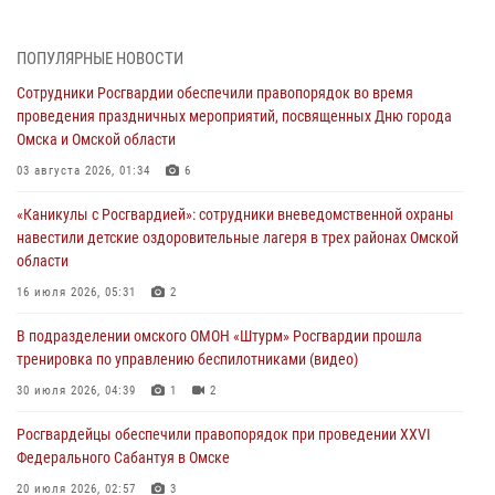
31 июля 2026, 09:22
1
ПОПУЛЯРНЫЕ НОВОСТИ
В подразделении омского ОМОН «Штурм» Росгвардии прошла
Сотрудники Росгвардии обеспечили правопорядок во время
тренировка по управлению беспилотниками (видео)
проведения праздничных мероприятий, посвященных Дню города
30 июля 2026, 04:39
1
2
Омска и Омской области
Росгвардия обеспечила безопасность уникального передвижного
03 августа 2026, 01:34
6
музея «Поезд Победы» в Омске
«Каникулы с Росгвардией»: сотрудники вневедомственной охраны
29 июля 2026, 01:49
2
навестили детские оздоровительные лагеря в трех районах Омской
области
Росгвардейцы приняли участие в крестном ходе в День крещения
Руси в Омске
16 июля 2026, 05:31
2
28 июля 2026, 01:44
6
В подразделении омского ОМОН «Штурм» Росгвардии прошла
тренировка по управлению беспилотниками (видео)
При содействии спецназа Росгвардии пресечены нарушения
миграционного законодательства в Омске (видео)
30 июля 2026, 04:39
1
2
27 июля 2026, 07:54
2
1
Росгвардейцы обеcпечили правопорядок при проведении XXVI
Федерального Сабантуя в Омске
20 июля 2026, 02:57
3