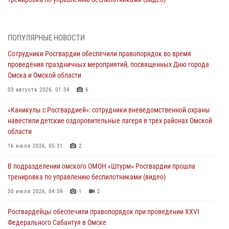
30 июля 2026, 04:39
1
2
Росгвардия обеспечила безопасность уникального передвижного
ПОПУЛЯРНЫЕ НОВОСТИ
музея «Поезд Победы» в Омске
Сотрудники Росгвардии обеспечили правопорядок во время
29 июля 2026, 01:49
2
проведения праздничных мероприятий, посвященных Дню города
Омска и Омской области
Росгвардейцы приняли участие в крестном ходе в День крещения
Руси в Омске
03 августа 2026, 01:34
6
28 июля 2026, 01:44
6
«Каникулы с Росгвардией»: сотрудники вневедомственной охраны
навестили детские оздоровительные лагеря в трех районах Омской
При содействии спецназа Росгвардии пресечены нарушения
области
миграционного законодательства в Омске (видео)
16 июля 2026, 05:31
2
27 июля 2026, 07:54
2
1
В подразделении омского ОМОН «Штурм» Росгвардии прошла
Росгвардия обеспечила правопорядок на концерте группы IOWA в
тренировка по управлению беспилотниками (видео)
Омске
30 июля 2026, 04:39
1
2
27 июля 2026, 01:42
2
Росгвардейцы обеcпечили правопорядок при проведении XXVI
Федерального Сабантуя в Омске