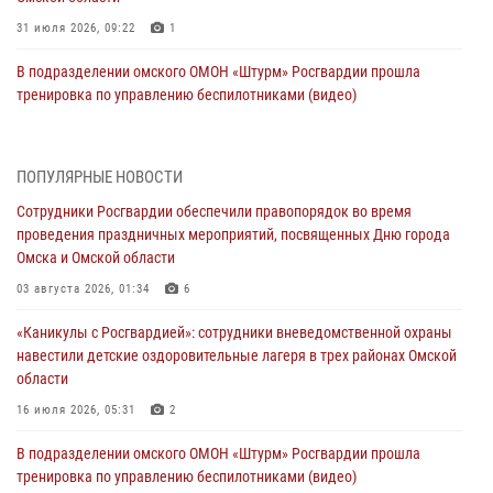
31 июля 2026, 09:22
1
В подразделении омского ОМОН «Штурм» Росгвардии прошла
тренировка по управлению беспилотниками (видео)
30 июля 2026, 04:39
1
2
Росгвардия обеспечила безопасность уникального передвижного
ПОПУЛЯРНЫЕ НОВОСТИ
музея «Поезд Победы» в Омске
Сотрудники Росгвардии обеспечили правопорядок во время
29 июля 2026, 01:49
2
проведения праздничных мероприятий, посвященных Дню города
Омска и Омской области
Росгвардейцы приняли участие в крестном ходе в День крещения
Руси в Омске
03 августа 2026, 01:34
6
28 июля 2026, 01:44
6
«Каникулы с Росгвардией»: сотрудники вневедомственной охраны
навестили детские оздоровительные лагеря в трех районах Омской
При содействии спецназа Росгвардии пресечены нарушения
области
миграционного законодательства в Омске (видео)
16 июля 2026, 05:31
2
27 июля 2026, 07:54
2
1
В подразделении омского ОМОН «Штурм» Росгвардии прошла
Росгвардия обеспечила правопорядок на концерте группы IOWA в
тренировка по управлению беспилотниками (видео)
Омске