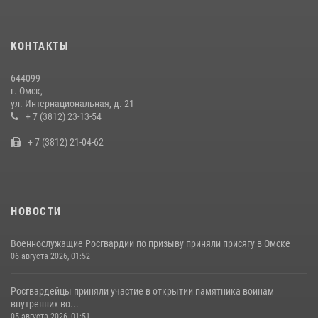
28 июля 2026, 01:44
6
Росгвардия подвела итоги добровольной сдачи оружия в Омской
КОНТАКТЫ
области
10 июля 2026, 06:04
644099
г. Омск,
Росгвардия обеспечила безопасность уникального передвижного
ул. Интернациональная, д. 21
музея «Поезд Победы» в Омске
+ 7 (3812) 23-13-54
29 июля 2026, 01:49
2
+ 7 (3812) 21-04-62
НОВОСТИ
Военнослужащие Росгвардии по призыву приняли присягу в Омске
06 августа 2026, 01:52
Росгвардейцы приняли участие в открытии памятника воинам
внутренних во...
05 августа 2026, 01:51