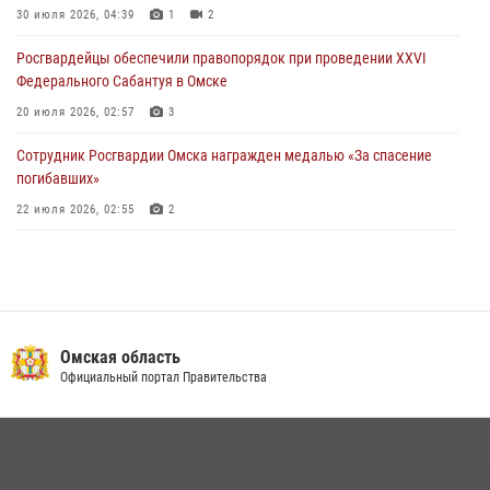
30 июля 2026, 04:39
1
2
27 июля 2026, 01:42
2
Росгвардейцы обеcпечили правопорядок при проведении XXVI
Федерального Сабантуя в Омске
20 июля 2026, 02:57
3
Сотрудник Росгвардии Омска награжден медалью «За спасение
погибавших»
22 июля 2026, 02:55
2
В Омске более 60 новобранцев Росгвардии приняли Военную
присягу
21 июля 2026, 03:36
7
Cотрудники ОМОН "Штурм" Росгвардии отработали навыки
Омская область
пилотирования БПЛА в Омске
Официальный портал Правительства
14 июля 2026, 03:44
1
Росгвардейцы приняли участие в крестном ходе в День крещения
Руси в Омске