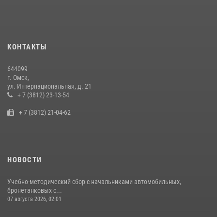
музея «Поезд Победы» в Омске
29 июля 2026, 01:49
2
Cотрудники ОМОН "Штурм" Росгвардии отработали навыки
КОНТАКТЫ
пилотирования БПЛА в Омске
14 июля 2026, 03:44
1
644099
г. Омск,
Росгвардия подвела итоги добровольной сдачи оружия в Омской
ул. Интернациональная, д. 21
области
+ 7 (3812) 23-13-54
10 июля 2026, 06:04
+ 7 (3812) 21-04-62
НОВОСТИ
Учебно-методический сбор с начальниками автомобильных,
бронетанковых с...
07 августа 2026, 02:01