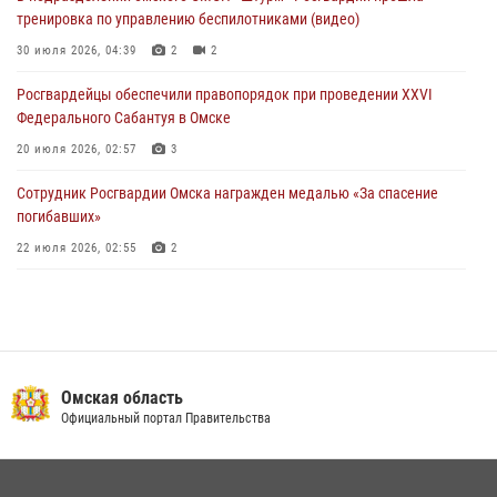
тренировка по управлению беспилотниками (видео)
При содействии спецназа Росгвардии пресечены нарушения
миграционного законодательства в Омске (видео)
30 июля 2026, 04:39
2
2
27 июля 2026, 07:54
2
1
Росгвардейцы обеcпечили правопорядок при проведении XXVI
Федерального Сабантуя в Омске
20 июля 2026, 02:57
3
Сотрудник Росгвардии Омска награжден медалью «За спасение
погибавших»
22 июля 2026, 02:55
2
В Омске более 60 новобранцев Росгвардии приняли Военную
присягу
21 июля 2026, 03:36
7
Росгвардейцы приняли участие в крестном ходе в День крещения
Омская область
Руси в Омске
Официальный портал Правительства
28 июля 2026, 01:44
6
Росгвардия обеспечила безопасность уникального передвижного