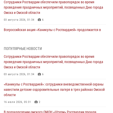
Сотрудники Росгвардии обеспечили правопорядок во время
проведения праздничных мероприятий, посвященных Дню города
Омска и Омской области
03 августа 2026, 01:34
6
Всероссийская акция «Каникулы с Росгвардией» продолжается в
Омской области
31 июля 2026, 09:22
1
ПОПУЛЯРНЫЕ НОВОСТИ
В подразделении омского ОМОН «Штурм» Росгвардии прошла
Сотрудники Росгвардии обеспечили правопорядок во время
тренировка по управлению беспилотниками (видео)
проведения праздничных мероприятий, посвященных Дню города
30 июля 2026, 04:39
2
2
Омска и Омской области
Росгвардия обеспечила безопасность уникального передвижного
03 августа 2026, 01:34
6
музея «Поезд Победы» в Омске
«Каникулы с Росгвардией»: сотрудники вневедомственной охраны
29 июля 2026, 01:49
2
навестили детские оздоровительные лагеря в трех районах Омской
области
Росгвардейцы приняли участие в крестном ходе в День крещения
Руси в Омске
16 июля 2026, 05:31
2
28 июля 2026, 01:44
6
В подразделении омского ОМОН «Штурм» Росгвардии прошла