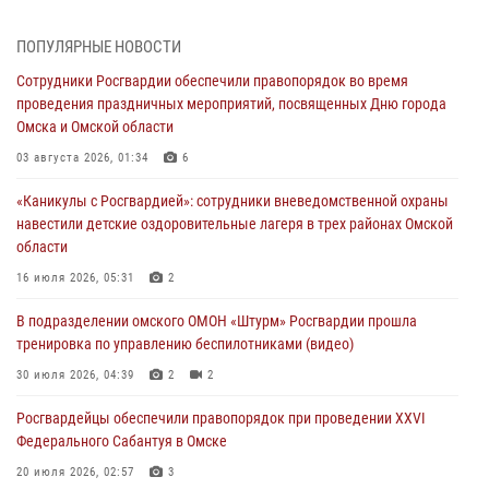
31 июля 2026, 09:22
1
ПОПУЛЯРНЫЕ НОВОСТИ
В подразделении омского ОМОН «Штурм» Росгвардии прошла
Сотрудники Росгвардии обеспечили правопорядок во время
тренировка по управлению беспилотниками (видео)
проведения праздничных мероприятий, посвященных Дню города
30 июля 2026, 04:39
2
2
Омска и Омской области
Росгвардия обеспечила безопасность уникального передвижного
03 августа 2026, 01:34
6
музея «Поезд Победы» в Омске
«Каникулы с Росгвардией»: сотрудники вневедомственной охраны
29 июля 2026, 01:49
2
навестили детские оздоровительные лагеря в трех районах Омской
области
Росгвардейцы приняли участие в крестном ходе в День крещения
Руси в Омске
16 июля 2026, 05:31
2
28 июля 2026, 01:44
6
В подразделении омского ОМОН «Штурм» Росгвардии прошла
тренировка по управлению беспилотниками (видео)
При содействии спецназа Росгвардии пресечены нарушения
миграционного законодательства в Омске (видео)
30 июля 2026, 04:39
2
2
27 июля 2026, 07:54
2
1
Росгвардейцы обеcпечили правопорядок при проведении XXVI
Федерального Сабантуя в Омске
20 июля 2026, 02:57
3