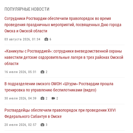
31 июля 2026, 09:22
1
ПОПУЛЯРНЫЕ НОВОСТИ
В подразделении омского ОМОН «Штурм» Росгвардии прошла
Сотрудники Росгвардии обеспечили правопорядок во время
тренировка по управлению беспилотниками (видео)
проведения праздничных мероприятий, посвященных Дню города
30 июля 2026, 04:39
2
2
Омска и Омской области
Росгвардия обеспечила безопасность уникального передвижного
03 августа 2026, 01:34
6
музея «Поезд Победы» в Омске
«Каникулы с Росгвардией»: сотрудники вневедомственной охраны
29 июля 2026, 01:49
2
навестили детские оздоровительные лагеря в трех районах Омской
области
Росгвардейцы приняли участие в крестном ходе в День крещения
Руси в Омске
16 июля 2026, 05:31
2
28 июля 2026, 01:44
6
В подразделении омского ОМОН «Штурм» Росгвардии прошла
тренировка по управлению беспилотниками (видео)
При содействии спецназа Росгвардии пресечены нарушения
миграционного законодательства в Омске (видео)
30 июля 2026, 04:39
2
2
27 июля 2026, 07:54
2
1
Росгвардейцы обеcпечили правопорядок при проведении XXVI
Федерального Сабантуя в Омске
20 июля 2026, 02:57
3