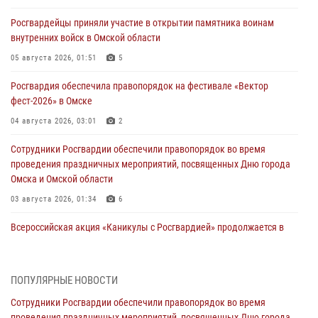
Росгвардейцы приняли участие в открытии памятника воинам
внутренних войск в Омской области
05 августа 2026, 01:51
5
Росгвардия обеспечила правопорядок на фестивале «Вектор
фест-2026» в Омске
04 августа 2026, 03:01
2
Сотрудники Росгвардии обеспечили правопорядок во время
проведения праздничных мероприятий, посвященных Дню города
Омска и Омской области
03 августа 2026, 01:34
6
Всероссийская акция «Каникулы с Росгвардией» продолжается в
Омской области
31 июля 2026, 09:22
1
ПОПУЛЯРНЫЕ НОВОСТИ
В подразделении омского ОМОН «Штурм» Росгвардии прошла
Сотрудники Росгвардии обеспечили правопорядок во время
тренировка по управлению беспилотниками (видео)
проведения праздничных мероприятий, посвященных Дню города