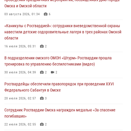
30 июля 2026, 04:39
2
2
Омска и Омской области
Росгвардия обеспечила безопасность уникального передвижного
03 августа 2026, 01:34
6
музея «Поезд Победы» в Омске
«Каникулы с Росгвардией»: сотрудники вневедомственной охраны
29 июля 2026, 01:49
2
навестили детские оздоровительные лагеря в трех районах Омской
области
Росгвардейцы приняли участие в крестном ходе в День крещения
Руси в Омске
16 июля 2026, 05:31
2
28 июля 2026, 01:44
6
В подразделении омского ОМОН «Штурм» Росгвардии прошла
тренировка по управлению беспилотниками (видео)
При содействии спецназа Росгвардии пресечены нарушения
миграционного законодательства в Омске (видео)
30 июля 2026, 04:39
2
2
27 июля 2026, 07:54
2
1
Росгвардейцы обеcпечили правопорядок при проведении XXVI
Федерального Сабантуя в Омске
20 июля 2026, 02:57
3
Сотрудник Росгвардии Омска награжден медалью «За спасение
погибавших»
22 июля 2026, 02:55
2