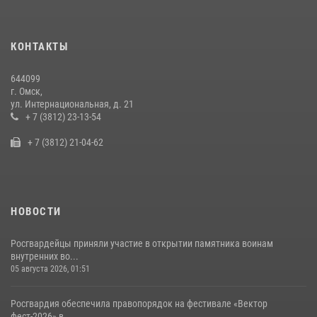
14 июля 2026, 03:44
1
Росгвардейцы приняли участие в крестном ходе в День крещения
КОНТАКТЫ
Руси в Омске
28 июля 2026, 01:44
6
644099
г. Омск,
Росгвардия обеспечила безопасность уникального передвижного
ул. Интернациональная, д. 21
музея «Поезд Победы» в Омске
+ 7 (3812) 23-13-54
29 июля 2026, 01:49
2
+ 7 (3812) 21-04-62
НОВОСТИ
Росгвардейцы приняли участие в открытии памятника воинам
внутренних во...
05 августа 2026, 01:51
Росгвардия обеспечила правопорядок на фестивале «Вектор
фест-2026» в ...