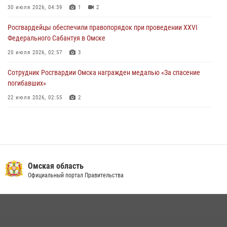
Форуме межрегионального сотрудничества России и Казахстана в
30 июля 2026, 04:39
1
2
Омске
Росгвардейцы обеcпечили правопорядок при проведении XXVI
26 июля 2026, 01:40
2
Федерального Сабантуя в Омске
20 июля 2026, 02:57
3
Сотрудник Росгвардии Омска награжден медалью «За спасение
погибавших»
22 июля 2026, 02:55
2
В Омске более 60 новобранцев Росгвардии приняли Военную
присягу
21 июля 2026, 03:36
7
Росгвардия подвела итоги добровольной сдачи оружия в Омской
Омская область
области
Официальный портал Правительства
10 июля 2026, 06:04
Cотрудники ОМОН "Штурм" Росгвардии отработали навыки
пилотирования БПЛА в Омске