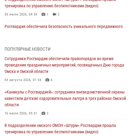
тренировка по управлению беспилотниками (видео)
30 июля 2026, 04:39
1
2
Росгвардия обеспечила безопасность уникального передвижного
музея «Поезд Победы» в Омске
29 июля 2026, 01:49
2
ПОПУЛЯРНЫЕ НОВОСТИ
Росгвардейцы приняли участие в крестном ходе в День крещения
Сотрудники Росгвардии обеспечили правопорядок во время
Руси в Омске
проведения праздничных мероприятий, посвященных Дню города
28 июля 2026, 01:44
6
Омска и Омской области
При содействии спецназа Росгвардии пресечены нарушения
03 августа 2026, 01:34
6
миграционного законодательства в Омске (видео)
«Каникулы с Росгвардией»: сотрудники вневедомственной охраны
27 июля 2026, 07:54
2
1
навестили детские оздоровительные лагеря в трех районах Омской
области
Росгвардия обеспечила правопорядок на концерте группы IOWA в
Омске
16 июля 2026, 05:31
2
27 июля 2026, 01:42
2
В подразделении омского ОМОН «Штурм» Росгвардии прошла
тренировка по управлению беспилотниками (видео)
При содействии Росгвардии обеспечен правопорядок на XXII