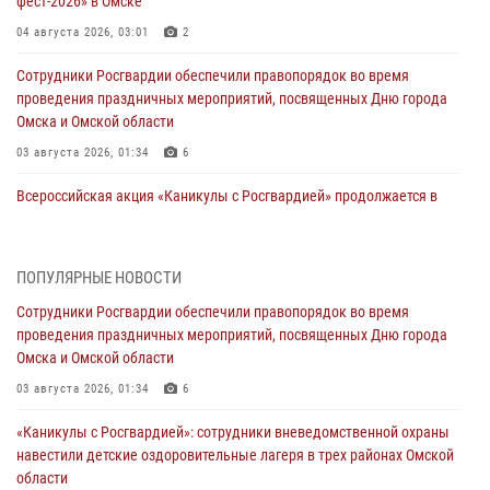
фест-2026» в Омске
04 августа 2026, 03:01
2
Сотрудники Росгвардии обеспечили правопорядок во время
проведения праздничных мероприятий, посвященных Дню города
Омска и Омской области
03 августа 2026, 01:34
6
Всероссийская акция «Каникулы с Росгвардией» продолжается в
Омской области
31 июля 2026, 09:22
1
ПОПУЛЯРНЫЕ НОВОСТИ
В подразделении омского ОМОН «Штурм» Росгвардии прошла
Сотрудники Росгвардии обеспечили правопорядок во время
тренировка по управлению беспилотниками (видео)
проведения праздничных мероприятий, посвященных Дню города
30 июля 2026, 04:39
2
2
Омска и Омской области
Росгвардия обеспечила безопасность уникального передвижного
03 августа 2026, 01:34
6
музея «Поезд Победы» в Омске
«Каникулы с Росгвардией»: сотрудники вневедомственной охраны
29 июля 2026, 01:49
2
навестили детские оздоровительные лагеря в трех районах Омской
области
Росгвардейцы приняли участие в крестном ходе в День крещения