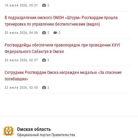
Руси в Омске
16 июля 2026, 05:31
2
28 июля 2026, 01:44
6
В подразделении омского ОМОН «Штурм» Росгвардии прошла
тренировка по управлению беспилотниками (видео)
При содействии спецназа Росгвардии пресечены нарушения
миграционного законодательства в Омске (видео)
30 июля 2026, 04:39
2
2
27 июля 2026, 07:54
2
1
Росгвардейцы обеcпечили правопорядок при проведении XXVI
Федерального Сабантуя в Омске
20 июля 2026, 02:57
3
Сотрудник Росгвардии Омска награжден медалью «За спасение
погибавших»
22 июля 2026, 02:55
2
В Омске более 60 новобранцев Росгвардии приняли Военную
присягу
21 июля 2026, 03:36
7
Росгвардейцы приняли участие в крестном ходе в День крещения
Омская область
Руси в Омске
Официальный портал Правительства