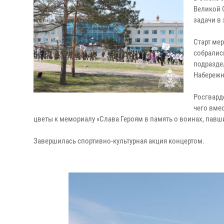
Великой 
задачи в 
Старт ме
собралис
подразде
Набережн
Росгвард
чего вмес
цветы к мемориалу «Слава Героям в память о воинах, павш
Завершилась спортивно-культурная акция концертом.