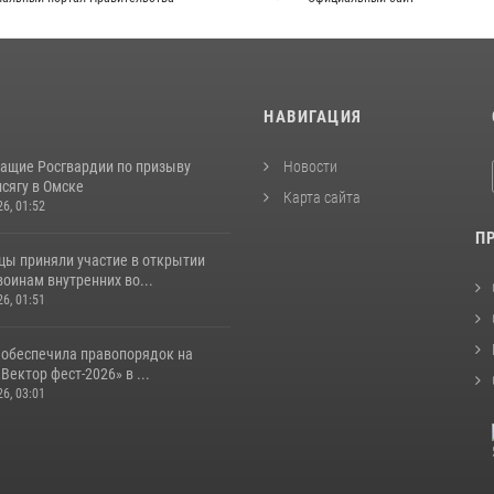
И
НАВИГАЦИЯ
ащие Росгвардии по призыву
Новости
сягу в Омске
Карта сайта
26, 01:52
П
цы приняли участие в открытии
оинам внутренних во...
26, 01:51
 обеспечила правопорядок на
Вектор фест-2026» в ...
26, 03:01