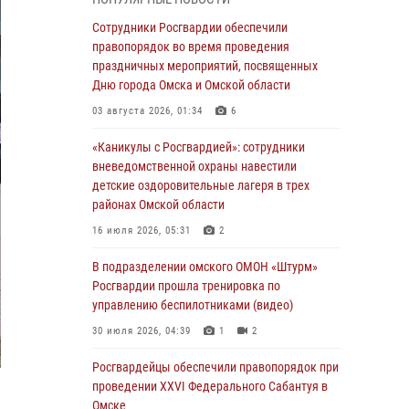
В подразделении омского ОМОН «Штурм»
Росгвардии прошла тренировка по
Сотрудники Росгвардии обеспечили
управлению беспилотниками (видео)
правопорядок во время проведения
праздничных мероприятий, посвященных
30 июля 2026, 04:39
1
2
Дню города Омска и Омской области
Росгвардия обеспечила безопасность
03 августа 2026, 01:34
6
уникального передвижного музея «Поезд
Победы» в Омске
«Каникулы с Росгвардией»: сотрудники
вневедомственной охраны навестили
29 июля 2026, 01:49
2
детские оздоровительные лагеря в трех
районах Омской области
Росгвардейцы приняли участие в крестном
ходе в День крещения Руси в Омске
16 июля 2026, 05:31
2
28 июля 2026, 01:44
6
В подразделении омского ОМОН «Штурм»
Росгвардии прошла тренировка по
При содействии спецназа Росгвардии
управлению беспилотниками (видео)
пресечены нарушения миграционного
законодательства в Омске (видео)
30 июля 2026, 04:39
1
2
27 июля 2026, 07:54
2
1
Росгвардейцы обеcпечили правопорядок при
проведении XXVI Федерального Сабантуя в
Росгвардия обеспечила правопорядок на
Омске
концерте группы IOWA в Омске