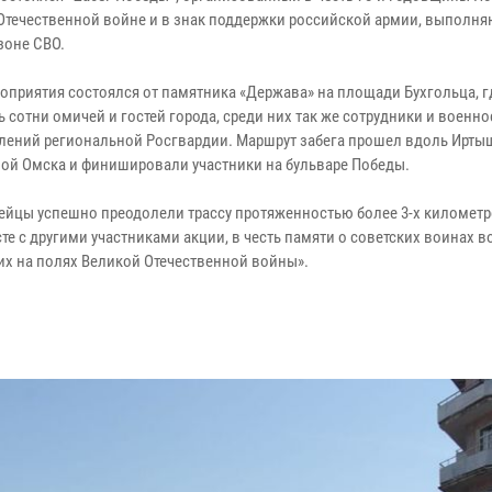
Отечественной войне и в знак поддержки российской армии, выполн
зоне СВО.
роприятия состоялся от памятника «Держава» на площади Бухгольца, г
ь сотни омичей и гостей города, среди них так же сотрудники и воен
лений региональной Росгвардии. Маршрут забега прошел вдоль Ирты
ой Омска и финишировали участники на бульваре Победы.
ейцы успешно преодолели трассу протяженностью более 3-х километр
те с другими участниками акции, в честь памяти о советских воинах 
их на полях Великой Отечественной войны».