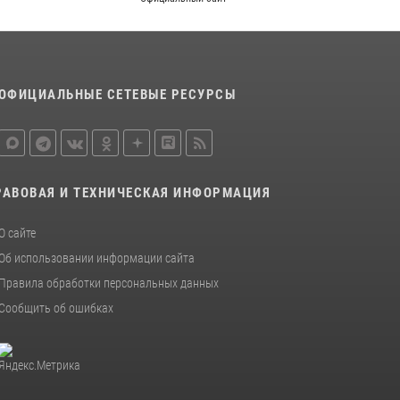
сдачи оружия в Омской области
10 июля 2026, 06:04
Росгвардия обеспечила безопасность
уникального передвижного музея «Поезд
ОФИЦИАЛЬНЫЕ СЕТЕВЫЕ РЕСУРСЫ
Победы» в Омске
29 июля 2026, 01:49
2
РАВОВАЯ И ТЕХНИЧЕСКАЯ ИНФОРМАЦИЯ
О сайте
Об использовании информации сайта
Правила обработки персональных данных
Сообщить об ошибках