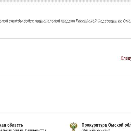
ьной службы войск национальной гвардии Российской Федерации по Омс
След
кая область
Прокуратура Омской об
альный портал Правительства
Официальный сайт