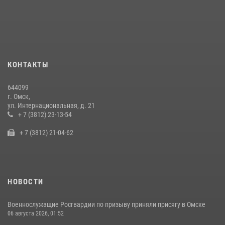
Росгвардия обеспечила безопасность уникального передвижного
музея «Поезд Победы» в Омске
29 июля 2026, 01:49
2
Cотрудники ОМОН "Штурм" Росгвардии отработали навыки
КОНТАКТЫ
пилотирования БПЛА в Омске
14 июля 2026, 03:44
1
644099
г. Омск,
Росгвардейцы приняли участие в крестном ходе в День крещения
ул. Интернациональная, д. 21
Руси в Омске
+ 7 (3812) 23-13-54
28 июля 2026, 01:44
6
+ 7 (3812) 21-04-62
НОВОСТИ
Военнослужащие Росгвардии по призыву приняли присягу в Омске
06 августа 2026, 01:52