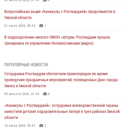
03 августа 2026, 01:34
6
Всероссийская акция «Каникулы с Росгвардией» продолжается в
Омской области
31 июля 2026, 09:22
1
В подразделении омского ОМОН «Штурм» Росгвардии прошла
тренировка по управлению беспилотниками (видео)
30 июля 2026, 04:39
1
2
Росгвардия обеспечила безопасность уникального передвижного
ПОПУЛЯРНЫЕ НОВОСТИ
музея «Поезд Победы» в Омске
Сотрудники Росгвардии обеспечили правопорядок во время
29 июля 2026, 01:49
2
проведения праздничных мероприятий, посвященных Дню города
Омска и Омской области
Росгвардейцы приняли участие в крестном ходе в День крещения
Руси в Омске
03 августа 2026, 01:34
6
28 июля 2026, 01:44
6
«Каникулы с Росгвардией»: сотрудники вневедомственной охраны
навестили детские оздоровительные лагеря в трех районах Омской
При содействии спецназа Росгвардии пресечены нарушения
области
миграционного законодательства в Омске (видео)
16 июля 2026, 05:31
2
27 июля 2026, 07:54
2
1