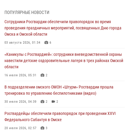
31 июля 2026, 09:22
1
ПОПУЛЯРНЫЕ НОВОСТИ
В подразделении омского ОМОН «Штурм» Росгвардии прошла
Сотрудники Росгвардии обеспечили правопорядок во время
тренировка по управлению беспилотниками (видео)
проведения праздничных мероприятий, посвященных Дню города
30 июля 2026, 04:39
2
2
Омска и Омской области
Росгвардия обеспечила безопасность уникального передвижного
03 августа 2026, 01:34
6
музея «Поезд Победы» в Омске
«Каникулы с Росгвардией»: сотрудники вневедомственной охраны
29 июля 2026, 01:49
2
навестили детские оздоровительные лагеря в трех районах Омской
области
Росгвардейцы приняли участие в крестном ходе в День крещения
Руси в Омске
16 июля 2026, 05:31
2
28 июля 2026, 01:44
6
В подразделении омского ОМОН «Штурм» Росгвардии прошла
тренировка по управлению беспилотниками (видео)
При содействии спецназа Росгвардии пресечены нарушения
миграционного законодательства в Омске (видео)
30 июля 2026, 04:39
2
2
27 июля 2026, 07:54
2
1
Росгвардейцы обеcпечили правопорядок при проведении XXVI
Федерального Сабантуя в Омске
20 июля 2026, 02:57
3