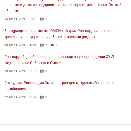
29 июля 2026, 01:49
2
навестили детские оздоровительные лагеря в трех районах Омской
области
Росгвардейцы приняли участие в крестном ходе в День крещения
Руси в Омске
16 июля 2026, 05:31
2
28 июля 2026, 01:44
6
В подразделении омского ОМОН «Штурм» Росгвардии прошла
тренировка по управлению беспилотниками (видео)
При содействии спецназа Росгвардии пресечены нарушения
миграционного законодательства в Омске (видео)
30 июля 2026, 04:39
2
2
27 июля 2026, 07:54
2
1
Росгвардейцы обеcпечили правопорядок при проведении XXVI
Федерального Сабантуя в Омске
20 июля 2026, 02:57
3
Сотрудник Росгвардии Омска награжден медалью «За спасение
погибавших»
22 июля 2026, 02:55
2
В Омске более 60 новобранцев Росгвардии приняли Военную
присягу
21 июля 2026, 03:36
7