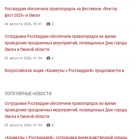
Росгвардия обеспечила правопорядок на фестивале «Вектор
фест-2026» в Омске
04 августа 2026, 03:01
2
Сотрудники Росгвардии обеспечили правопорядок во время
проведения праздничных мероприятий, посвященных Дню города
Омска и Омской области
03 августа 2026, 01:34
6
Всероссийская акция «Каникулы с Росгвардией» продолжается в
Омской области
31 июля 2026, 09:22
1
ПОПУЛЯРНЫЕ НОВОСТИ
В подразделении омского ОМОН «Штурм» Росгвардии прошла
Сотрудники Росгвардии обеспечили правопорядок во время
тренировка по управлению беспилотниками (видео)
проведения праздничных мероприятий, посвященных Дню города
30 июля 2026, 04:39
2
2
Омска и Омской области
Росгвардия обеспечила безопасность уникального передвижного
03 августа 2026, 01:34
6
музея «Поезд Победы» в Омске
«Каникулы с Росгвардией»: сотрудники вневедомственной охраны