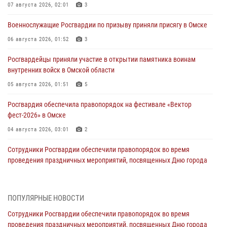
07 августа 2026, 02:01
3
Военнослужащие Росгвардии по призыву приняли присягу в Омске
06 августа 2026, 01:52
3
Росгвардейцы приняли участие в открытии памятника воинам
внутренних войск в Омской области
05 августа 2026, 01:51
5
Росгвардия обеспечила правопорядок на фестивале «Вектор
фест-2026» в Омске
04 августа 2026, 03:01
2
Сотрудники Росгвардии обеспечили правопорядок во время
проведения праздничных мероприятий, посвященных Дню города
Омска и Омской области
03 августа 2026, 01:34
6
ПОПУЛЯРНЫЕ НОВОСТИ
Всероссийская акция «Каникулы с Росгвардией» продолжается в
Сотрудники Росгвардии обеспечили правопорядок во время
Омской области
проведения праздничных мероприятий, посвященных Дню города