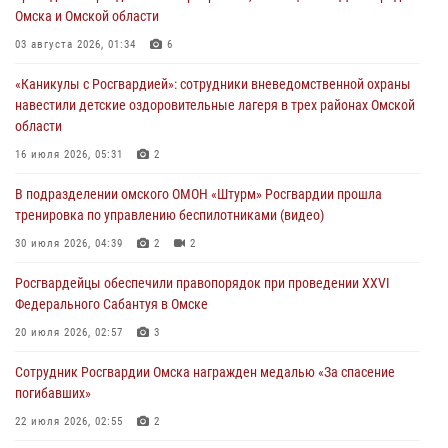
31 июля 2026, 09:22
1
Омска и Омской области
В подразделении омского ОМОН «Штурм» Росгвардии прошла
03 августа 2026, 01:34
6
тренировка по управлению беспилотниками (видео)
«Каникулы с Росгвардией»: сотрудники вневедомственной охраны
30 июля 2026, 04:39
2
2
навестили детские оздоровительные лагеря в трех районах Омской
области
Росгвардия обеспечила безопасность уникального передвижного
музея «Поезд Победы» в Омске
16 июля 2026, 05:31
2
29 июля 2026, 01:49
2
В подразделении омского ОМОН «Штурм» Росгвардии прошла
тренировка по управлению беспилотниками (видео)
Росгвардейцы приняли участие в крестном ходе в День крещения
Руси в Омске
30 июля 2026, 04:39
2
2
28 июля 2026, 01:44
6
Росгвардейцы обеcпечили правопорядок при проведении XXVI
Федерального Сабантуя в Омске
20 июля 2026, 02:57
3
Сотрудник Росгвардии Омска награжден медалью «За спасение
погибавших»
22 июля 2026, 02:55
2