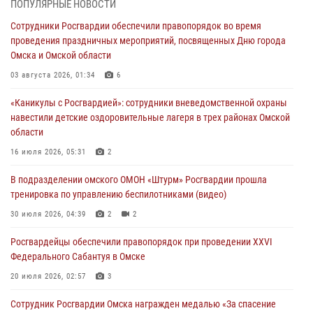
ПОПУЛЯРНЫЕ НОВОСТИ
В подразделении омского ОМОН «Штурм» Росгвардии прошла
Сотрудники Росгвардии обеспечили правопорядок во время
тренировка по управлению беспилотниками (видео)
проведения праздничных мероприятий, посвященных Дню города
30 июля 2026, 04:39
2
2
Омска и Омской области
Росгвардия обеспечила безопасность уникального передвижного
03 августа 2026, 01:34
6
музея «Поезд Победы» в Омске
«Каникулы с Росгвардией»: сотрудники вневедомственной охраны
29 июля 2026, 01:49
2
навестили детские оздоровительные лагеря в трех районах Омской
области
Росгвардейцы приняли участие в крестном ходе в День крещения
Руси в Омске
16 июля 2026, 05:31
2
28 июля 2026, 01:44
6
В подразделении омского ОМОН «Штурм» Росгвардии прошла
тренировка по управлению беспилотниками (видео)
При содействии спецназа Росгвардии пресечены нарушения
миграционного законодательства в Омске (видео)
30 июля 2026, 04:39
2
2
27 июля 2026, 07:54
2
1
Росгвардейцы обеcпечили правопорядок при проведении XXVI
Федерального Сабантуя в Омске
20 июля 2026, 02:57
3
Сотрудник Росгвардии Омска награжден медалью «За спасение