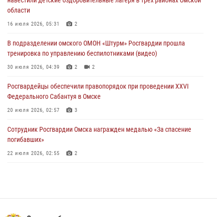
навестили детские оздоровительные лагеря в трех районах Омской
области
Росгвардейцы приняли участие в крестном ходе в День крещения
Руси в Омске
16 июля 2026, 05:31
2
28 июля 2026, 01:44
6
В подразделении омского ОМОН «Штурм» Росгвардии прошла
тренировка по управлению беспилотниками (видео)
При содействии спецназа Росгвардии пресечены нарушения
миграционного законодательства в Омске (видео)
30 июля 2026, 04:39
2
2
27 июля 2026, 07:54
2
1
Росгвардейцы обеcпечили правопорядок при проведении XXVI
Федерального Сабантуя в Омске
20 июля 2026, 02:57
3
Сотрудник Росгвардии Омска награжден медалью «За спасение
погибавших»
22 июля 2026, 02:55
2
В Омске более 60 новобранцев Росгвардии приняли Военную
присягу
21 июля 2026, 03:36
7
Cотрудники ОМОН "Штурм" Росгвардии отработали навыки