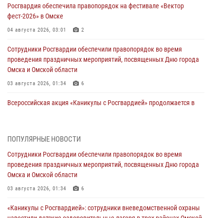
Росгвардия обеспечила правопорядок на фестивале «Вектор
фест-2026» в Омске
04 августа 2026, 03:01
2
Сотрудники Росгвардии обеспечили правопорядок во время
проведения праздничных мероприятий, посвященных Дню города
Омска и Омской области
03 августа 2026, 01:34
6
Всероссийская акция «Каникулы с Росгвардией» продолжается в
Омской области
31 июля 2026, 09:22
1
ПОПУЛЯРНЫЕ НОВОСТИ
В подразделении омского ОМОН «Штурм» Росгвардии прошла
Сотрудники Росгвардии обеспечили правопорядок во время
тренировка по управлению беспилотниками (видео)
проведения праздничных мероприятий, посвященных Дню города
30 июля 2026, 04:39
2
2
Омска и Омской области
Росгвардия обеспечила безопасность уникального передвижного
03 августа 2026, 01:34
6
музея «Поезд Победы» в Омске
«Каникулы с Росгвардией»: сотрудники вневедомственной охраны
29 июля 2026, 01:49
2