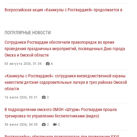
Всероссийская акция «Каникулы с Росгвардией» продолжается в
Омской области
31 июля 2026, 09:22
1
ПОПУЛЯРНЫЕ НОВОСТИ
В подразделении омского ОМОН «Штурм» Росгвардии прошла
Сотрудники Росгвардии обеспечили правопорядок во время
тренировка по управлению беспилотниками (видео)
проведения праздничных мероприятий, посвященных Дню города
30 июля 2026, 04:39
2
2
Омска и Омской области
Росгвардия обеспечила безопасность уникального передвижного
03 августа 2026, 01:34
6
музея «Поезд Победы» в Омске
«Каникулы с Росгвардией»: сотрудники вневедомственной охраны
29 июля 2026, 01:49
2
навестили детские оздоровительные лагеря в трех районах Омской
области
Росгвардейцы приняли участие в крестном ходе в День крещения
Руси в Омске
16 июля 2026, 05:31
2
28 июля 2026, 01:44
6
В подразделении омского ОМОН «Штурм» Росгвардии прошла
тренировка по управлению беспилотниками (видео)
При содействии спецназа Росгвардии пресечены нарушения
миграционного законодательства в Омске (видео)
30 июля 2026, 04:39
2
2
27 июля 2026, 07:54
2
1
Росгвардейцы обеcпечили правопорядок при проведении XXVI