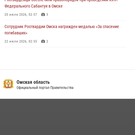
Федерального Сабантуя в Омске
20 июля 2026, 02:57
3
Сотрудник Росгвардии Омска награжден медалью «За спасение
погибавших»
22 июля 2026, 02:55
2
В Омске более 60 новобранцев Росгвардии приняли Военную
присягу
21 июля 2026, 03:36
7
Росгвардия обеспечила безопасность уникального передвижного
Омская область
музея «Поезд Победы» в Омске
Официальный портал Правительства
29 июля 2026, 01:49
2
Росгвардия подвела итоги добровольной сдачи оружия в Омской
области
10 июля 2026, 06:04
Cотрудники ОМОН "Штурм" Росгвардии отработали навыки