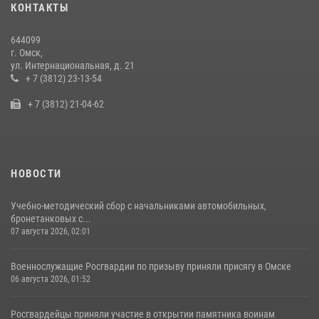
КОНТАКТЫ
пилотирования БПЛА в Омске
14 июля 2026, 03:44
1
644099
г. Омск,
Росгвардейцы приняли участие в крестном ходе в День крещения
ул. Интернациональная, д. 21
Руси в Омске
+ 7 (3812) 23-13-54
28 июля 2026, 01:44
6
+ 7 (3812) 21-04-62
НОВОСТИ
Учебно-методический сбор с начальниками автомобильных,
бронетанковых с...
07 августа 2026, 02:01
Военнослужащие Росгвардии по призыву приняли присягу в Омске
06 августа 2026, 01:52
Росгвардейцы приняли участие в открытии памятника воинам