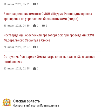
Руси в Омске
16 июля 2026, 05:31
2
28 июля 2026, 01:44
6
В подразделении омского ОМОН «Штурм» Росгвардии прошла
тренировка по управлению беспилотниками (видео)
При содействии спецназа Росгвардии пресечены нарушения
миграционного законодательства в Омске (видео)
30 июля 2026, 04:39
2
2
27 июля 2026, 07:54
2
1
Росгвардейцы обеcпечили правопорядок при проведении XXVI
Федерального Сабантуя в Омске
20 июля 2026, 02:57
3
Сотрудник Росгвардии Омска награжден медалью «За спасение
погибавших»
22 июля 2026, 02:55
2
В Омске более 60 новобранцев Росгвардии приняли Военную
присягу
21 июля 2026, 03:36
7
Росгвардия обеспечила безопасность уникального передвижного
Омская область
музея «Поезд Победы» в Омске
Официальный портал Правительства