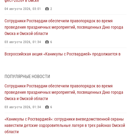
фест-2026» в Омске
04 августа 2026, 03:01
2
Сотрудники Росгвардии обеспечили правопорядок во время
проведения праздничных мероприятий, посвященных Дню города
Омска и Омской области
03 августа 2026, 01:34
6
Всероссийская акция «Каникулы с Росгвардией» продолжается в
Омской области
31 июля 2026, 09:22
1
ПОПУЛЯРНЫЕ НОВОСТИ
В подразделении омского ОМОН «Штурм» Росгвардии прошла
Сотрудники Росгвардии обеспечили правопорядок во время
тренировка по управлению беспилотниками (видео)
проведения праздничных мероприятий, посвященных Дню города
30 июля 2026, 04:39
2
2
Омска и Омской области
Росгвардия обеспечила безопасность уникального передвижного
03 августа 2026, 01:34
6
музея «Поезд Победы» в Омске
«Каникулы с Росгвардией»: сотрудники вневедомственной охраны
29 июля 2026, 01:49
2
навестили детские оздоровительные лагеря в трех районах Омской
области
Росгвардейцы приняли участие в крестном ходе в День крещения