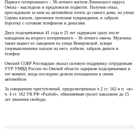
Первого потерпевшего – 38-летнего жителя Ленинского округа
Омска - выследили и предложили подвезти. Получив отказ,
проследовали за ним на автомобиле почти до самого дома, на улице
Серова напали, причинив телесные повреждения, и забрали
борсетку с сотовым телефоном и деньгами.
Двух подозреваемых 41 года и 25 лет задержали сразу после
нападения на второго потерпевшего – 30-летнего омича. Мужчина
также вышел из заведения на улице Кемеровской, вскоре
злоумышленники напали на него, избили, забрали деньги и
телефон.
Омский СОБР Росгвардии оказал силовую поддержку сотрудникам
УУР УМВД России по Омской области задержав подозреваемых в
тот момент, когда последние делили похищенное в своем
автомобиле.
За совершение преступлений, предусмотренных ч.2 ст. 162 и п. «в»
ч. 4 ст. 162 УК РФ «Разбой», обвиняемым грозит наказание до 15
лет лишения свободы.