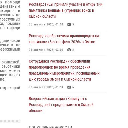
ия помощи
Росгвардейцы приняли участие в открытии
декватным
аходятся в
памятника воинам внутренних войск в
ыезжать на
Омской области
преступных
ки, помощь
05 августа 2026, 01:51
5
тают среди
Росгвардия обеспечила правопорядок на
едицинской
фестивале «Вектор фест-2026» в Омске
ельств на
тревожными
04 августа 2026, 03:01
2
Сотрудники Росгвардии обеспечили
экипажей,
 работники
правопорядок во время проведения
иков может
праздничных мероприятий, посвященных
уществляют
ие.
Дню города Омска и Омской области
игад скорой
03 августа 2026, 01:34
6
Всероссийская акция «Каникулы с
Росгвардией» продолжается в Омской
области
31 июля 2026, 09:22
1
ПОПУЛЯРНЫЕ НОВОСТИ