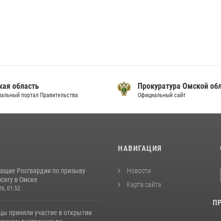
кая область
Прокуратура Омской об
альный портал Правительства
Официальный сайт
И
НАВИГАЦИЯ
ащие Росгвардии по призыву
Новости
сягу в Омске
Карта сайта
26, 01:52
П
цы приняли участие в открытии