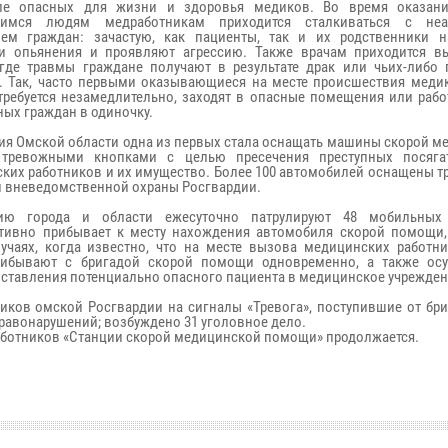
ле опасных для жизни и здоровья медиков. Во время оказан
имся людям медработникам приходится сталкиваться с неа
ем граждан: зачастую, как пациенты, так и их родственники н
и опьянения и проявляют агрессию. Также врачам приходится в
где травмы граждане получают в результате драк или чьих-либо 
. Так, часто первыми оказывающиеся на месте происшествия меди
требуется незамедлительно, заходят в опасные помещения или рабо
ных граждан в одиночку.
ия Омской области одна из первых стала оснащать машины скорой м
тревожными кнопками с целью пресечения преступных посягат
ких работников и их имущество. Более 100 автомобилей оснащены 
 вневедомственной охраны Росгвардии.
рию города и области ежесуточно патрулируют 48 мобильных 
ативно прибывает к месту нахождения автомобиля скорой помощи,
учаях, когда известно, что на месте вызова медицинских работн
прибывают с бригадой скорой помощи одновременно, а также ос
оставления потенциально опасного пациента в медицинское учрежден
ников омской Росгвардии на сигналы «Тревога», поступившие от бр
правонарушений; возбуждено 31 уголовное дело.
работников «Станции скорой медицинской помощи» продолжается.