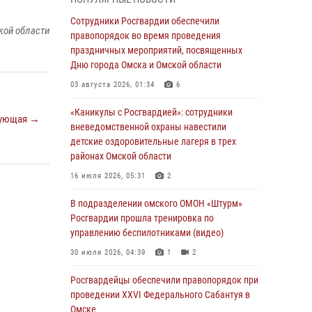
В подразделении омского ОМОН «Штурм»
Росгвардии прошла тренировка по
Сотрудники Росгвардии обеспечили
кой области
управлению беспилотниками (видео)
правопорядок во время проведения
праздничных мероприятий, посвященных
30 июля 2026, 04:39
1
2
Дню города Омска и Омской области
Росгвардия обеспечила безопасность
03 августа 2026, 01:34
6
уникального передвижного музея «Поезд
Победы» в Омске
«Каникулы с Росгвардией»: сотрудники
ующая →
вневедомственной охраны навестили
29 июля 2026, 01:49
2
детские оздоровительные лагеря в трех
районах Омской области
Росгвардейцы приняли участие в крестном
ходе в День крещения Руси в Омске
16 июля 2026, 05:31
2
28 июля 2026, 01:44
6
В подразделении омского ОМОН «Штурм»
Росгвардии прошла тренировка по
При содействии спецназа Росгвардии
управлению беспилотниками (видео)
пресечены нарушения миграционного
законодательства в Омске (видео)
30 июля 2026, 04:39
1
2
27 июля 2026, 07:54
2
1
Росгвардейцы обеcпечили правопорядок при
проведении XXVI Федерального Сабантуя в
Росгвардия обеспечила правопорядок на
Омске
концерте группы IOWA в Омске