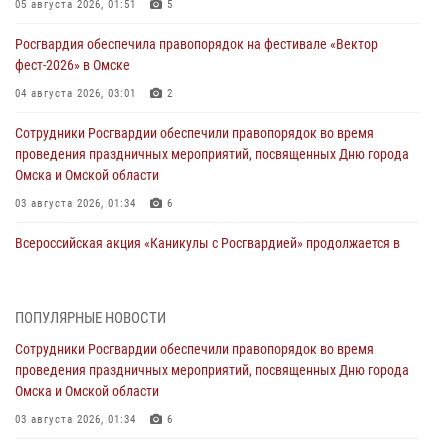
05 августа 2026, 01:51
5
Росгвардия обеспечила правопорядок на фестивале «Вектор
фест-2026» в Омске
04 августа 2026, 03:01
2
Сотрудники Росгвардии обеспечили правопорядок во время
проведения праздничных мероприятий, посвященных Дню города
Омска и Омской области
03 августа 2026, 01:34
6
Всероссийская акция «Каникулы с Росгвардией» продолжается в
Омской области
31 июля 2026, 09:22
1
ПОПУЛЯРНЫЕ НОВОСТИ
В подразделении омского ОМОН «Штурм» Росгвардии прошла
Сотрудники Росгвардии обеспечили правопорядок во время
тренировка по управлению беспилотниками (видео)
проведения праздничных мероприятий, посвященных Дню города
30 июля 2026, 04:39
2
2
Омска и Омской области
Росгвардия обеспечила безопасность уникального передвижного
03 августа 2026, 01:34
6
музея «Поезд Победы» в Омске