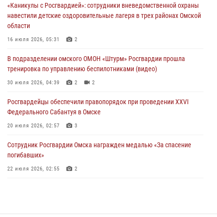
«Каникулы с Росгвардией»: сотрудники вневедомственной охраны
29 июля 2026, 01:49
2
навестили детские оздоровительные лагеря в трех районах Омской
области
Росгвардейцы приняли участие в крестном ходе в День крещения
Руси в Омске
16 июля 2026, 05:31
2
28 июля 2026, 01:44
6
В подразделении омского ОМОН «Штурм» Росгвардии прошла
тренировка по управлению беспилотниками (видео)
При содействии спецназа Росгвардии пресечены нарушения
миграционного законодательства в Омске (видео)
30 июля 2026, 04:39
2
2
27 июля 2026, 07:54
2
1
Росгвардейцы обеcпечили правопорядок при проведении XXVI
Федерального Сабантуя в Омске
20 июля 2026, 02:57
3
Сотрудник Росгвардии Омска награжден медалью «За спасение
погибавших»
22 июля 2026, 02:55
2
В Омске более 60 новобранцев Росгвардии приняли Военную
присягу
21 июля 2026, 03:36
7