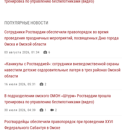
тренировка по управлению беспилотниками (видео)
30 июля 2026, 04:39
1
2
Росгвардия обеспечила безопасность уникального передвижного
ПОПУЛЯРНЫЕ НОВОСТИ
музея «Поезд Победы» в Омске
Сотрудники Росгвардии обеспечили правопорядок во время
29 июля 2026, 01:49
2
проведения праздничных мероприятий, посвященных Дню города
Омска и Омской области
Росгвардейцы приняли участие в крестном ходе в День крещения
Руси в Омске
03 августа 2026, 01:34
6
28 июля 2026, 01:44
6
«Каникулы с Росгвардией»: сотрудники вневедомственной охраны
навестили детские оздоровительные лагеря в трех районах Омской
При содействии спецназа Росгвардии пресечены нарушения
области
миграционного законодательства в Омске (видео)
16 июля 2026, 05:31
2
27 июля 2026, 07:54
2
1
В подразделении омского ОМОН «Штурм» Росгвардии прошла
Росгвардия обеспечила правопорядок на концерте группы IOWA в
тренировка по управлению беспилотниками (видео)
Омске
30 июля 2026, 04:39
1
2
27 июля 2026, 01:42
2
Росгвардейцы обеcпечили правопорядок при проведении XXVI
Федерального Сабантуя в Омске