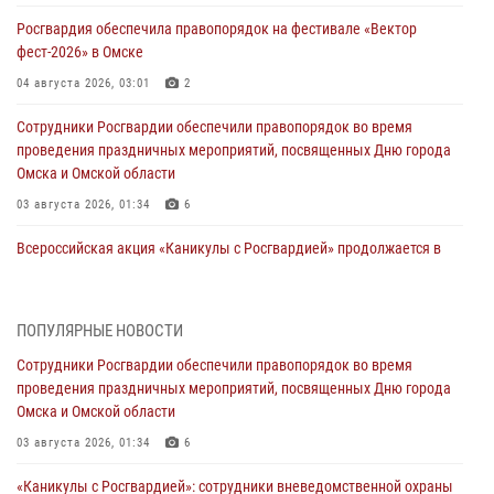
Росгвардия обеспечила правопорядок на фестивале «Вектор
фест-2026» в Омске
04 августа 2026, 03:01
2
Сотрудники Росгвардии обеспечили правопорядок во время
проведения праздничных мероприятий, посвященных Дню города
Омска и Омской области
03 августа 2026, 01:34
6
Всероссийская акция «Каникулы с Росгвардией» продолжается в
Омской области
31 июля 2026, 09:22
1
ПОПУЛЯРНЫЕ НОВОСТИ
В подразделении омского ОМОН «Штурм» Росгвардии прошла
Сотрудники Росгвардии обеспечили правопорядок во время
тренировка по управлению беспилотниками (видео)
проведения праздничных мероприятий, посвященных Дню города
30 июля 2026, 04:39
2
2
Омска и Омской области
Росгвардия обеспечила безопасность уникального передвижного
03 августа 2026, 01:34
6
музея «Поезд Победы» в Омске
«Каникулы с Росгвардией»: сотрудники вневедомственной охраны