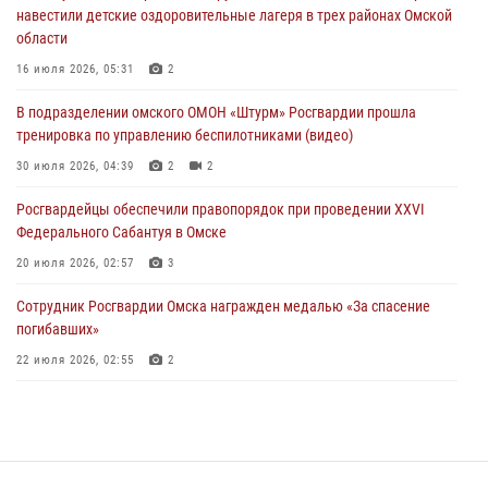
29 июля 2026, 01:49
2
навестили детские оздоровительные лагеря в трех районах Омской
области
Росгвардейцы приняли участие в крестном ходе в День крещения
Руси в Омске
16 июля 2026, 05:31
2
28 июля 2026, 01:44
6
В подразделении омского ОМОН «Штурм» Росгвардии прошла
тренировка по управлению беспилотниками (видео)
При содействии спецназа Росгвардии пресечены нарушения
миграционного законодательства в Омске (видео)
30 июля 2026, 04:39
2
2
27 июля 2026, 07:54
2
1
Росгвардейцы обеcпечили правопорядок при проведении XXVI
Федерального Сабантуя в Омске
20 июля 2026, 02:57
3
Сотрудник Росгвардии Омска награжден медалью «За спасение
погибавших»
22 июля 2026, 02:55
2
В Омске более 60 новобранцев Росгвардии приняли Военную
присягу
21 июля 2026, 03:36
7