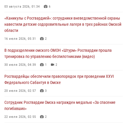
Росгвардейцы приняли участие в крестном ходе в День крещения
Руси в Омске
03 августа 2026, 01:34
6
28 июля 2026, 01:44
6
«Каникулы с Росгвардией»: сотрудники вневедомственной охраны
навестили детские оздоровительные лагеря в трех районах Омской
При содействии спецназа Росгвардии пресечены нарушения
области
миграционного законодательства в Омске (видео)
16 июля 2026, 05:31
2
27 июля 2026, 07:54
2
1
В подразделении омского ОМОН «Штурм» Росгвардии прошла
Росгвардия обеспечила правопорядок на концерте группы IOWA в
тренировка по управлению беспилотниками (видео)
Омске
30 июля 2026, 04:39
1
2
27 июля 2026, 01:42
2
Росгвардейцы обеcпечили правопорядок при проведении XXVI
Федерального Сабантуя в Омске
20 июля 2026, 02:57
3
Сотрудник Росгвардии Омска награжден медалью «За спасение
погибавших»
22 июля 2026, 02:55
2
В Омске более 60 новобранцев Росгвардии приняли Военную