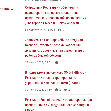
Всероссийская акция «Каникулы с
Сотрудники Росгвардии обеспечили
ующая →
Росгвардией» продолжается в Омской
правопорядок во время проведения
области
праздничных мероприятий, посвященных
Дню города Омска и Омской области
31 июля 2026, 09:22
1
03 августа 2026, 01:34
6
В подразделении омского ОМОН «Штурм»
Росгвардии прошла тренировка по
«Каникулы с Росгвардией»: сотрудники
управлению беспилотниками (видео)
вневедомственной охраны навестили
детские оздоровительные лагеря в трех
30 июля 2026, 04:39
2
2
районах Омской области
Росгвардия обеспечила безопасность
16 июля 2026, 05:31
2
уникального передвижного музея «Поезд
Победы» в Омске
В подразделении омского ОМОН «Штурм»
Росгвардии прошла тренировка по
29 июля 2026, 01:49
2
управлению беспилотниками (видео)
Росгвардейцы приняли участие в крестном
30 июля 2026, 04:39
2
2
ходе в День крещения Руси в Омске
Росгвардейцы обеcпечили правопорядок при
28 июля 2026, 01:44
6
проведении XXVI Федерального Сабантуя в
Омске
При содействии спецназа Росгвардии