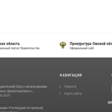
кая область
Прокуратура Омской об
альный портал Правительства
Официальный сайт
И
НАВИГАЦИЯ
одический сбор с начальниками
Новости
ых, бронетанковых с...
Карта сайта
26, 02:01
П
ащие Росгвардии по призыву