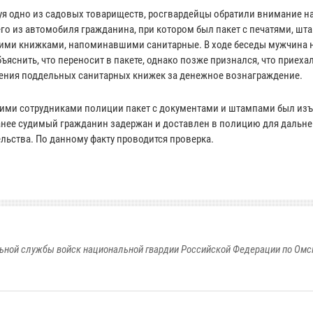
уя одно из садовых товариществ, росгвардейцы обратили внимание н
о из автомобиля гражданина, при котором был пакет с печатями, шт
ими книжками, напоминавшими санитарные. В ходе беседы мужчина 
ъяснить, что переносит в пакете, однако позже признался, что приеха
ения поддельных санитарных книжек за денежное вознаграждение.
ми сотрудниками полиции пакет с документами и штампами был изъя
анее судимый гражданин задержан и доставлен в полицию для дальн
ельства. По данному факту проводится проверка.
ьной службы войск национальной гвардии Российской Федерации по Омс