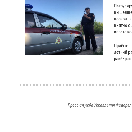
Патрулир
вышедшег
нескольк
внятно об
изготовл
Прибывши
летний р
разбират
Пресс-служба Управления Федерал