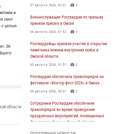
а
07 августа 2026, 02:01
3
ампами и
Военнослужащие Росгвардии по призыву
не смог
приняли присягу в Омске
л с целью
06 августа 2026, 01:52
3
Росгвардейцы приняли участие в открытии
т. 36-
памятника воинам внутренних войск в
ейшего
Омской области
05 августа 2026, 01:51
5
Росгвардия обеспечила правопорядок на
фестивале «Вектор фест-2026» в Омске
04 августа 2026, 03:01
2
Сотрудники Росгвардии обеспечили
кой области
правопорядок во время проведения
праздничных мероприятий, посвященных
Дню города Омска и Омской области
03 августа 2026, 01:34
6
ПОПУЛЯРНЫЕ НОВОСТИ