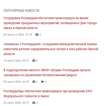
31 июля 2026, 09:22
1
ПОПУЛЯРНЫЕ НОВОСТИ
В подразделении омского ОМОН «Штурм» Росгвардии прошла
Сотрудники Росгвардии обеспечили правопорядок во время
тренировка по управлению беспилотниками (видео)
проведения праздничных мероприятий, посвященных Дню города
30 июля 2026, 04:39
2
2
Омска и Омской области
Росгвардия обеспечила безопасность уникального передвижного
03 августа 2026, 01:34
6
музея «Поезд Победы» в Омске
«Каникулы с Росгвардией»: сотрудники вневедомственной охраны
29 июля 2026, 01:49
2
навестили детские оздоровительные лагеря в трех районах Омской
области
Росгвардейцы приняли участие в крестном ходе в День крещения
Руси в Омске
16 июля 2026, 05:31
2
28 июля 2026, 01:44
6
В подразделении омского ОМОН «Штурм» Росгвардии прошла
тренировка по управлению беспилотниками (видео)
При содействии спецназа Росгвардии пресечены нарушения
миграционного законодательства в Омске (видео)
30 июля 2026, 04:39
2
2
27 июля 2026, 07:54
2
1
Росгвардейцы обеcпечили правопорядок при проведении XXVI
Федерального Сабантуя в Омске
20 июля 2026, 02:57
3