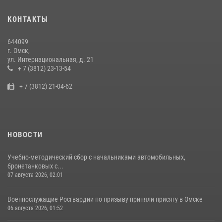
Росгвардия подвела итоги добровольной сдачи оружия в Омской
КОНТАКТЫ
области
10 июля 2026, 06:04
644099
г. Омск,
Cотрудники ОМОН "Штурм" Росгвардии отработали навыки
ул. Интернациональная, д. 21
пилотирования БПЛА в Омске
+ 7 (3812) 23-13-54
14 июля 2026, 03:44
1
+ 7 (3812) 21-04-62
НОВОСТИ
Учебно-методический сбор с начальниками автомобильных,
бронетанковых с...
07 августа 2026, 02:01
Военнослужащие Росгвардии по призыву приняли присягу в Омске
06 августа 2026, 01:52