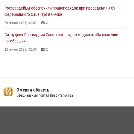
27 июля 2026, 07:54
2
1
Росгвардейцы обеcпечили правопорядок при проведении XXVI
Федерального Сабантуя в Омске
20 июля 2026, 02:57
3
Сотрудник Росгвардии Омска награжден медалью «За спасение
погибавших»
22 июля 2026, 02:55
2
В Омске более 60 новобранцев Росгвардии приняли Военную
присягу
21 июля 2026, 03:36
7
Росгвардия обеспечила безопасность уникального передвижного
Омская область
музея «Поезд Победы» в Омске
Официальный портал Правительства
29 июля 2026, 01:49
2
Росгвардейцы приняли участие в крестном ходе в День крещения
Руси в Омске
28 июля 2026, 01:44
6