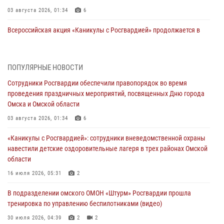
03 августа 2026, 01:34
6
Всероссийская акция «Каникулы с Росгвардией» продолжается в
Омской области
31 июля 2026, 09:22
1
ПОПУЛЯРНЫЕ НОВОСТИ
В подразделении омского ОМОН «Штурм» Росгвардии прошла
Сотрудники Росгвардии обеспечили правопорядок во время
тренировка по управлению беспилотниками (видео)
проведения праздничных мероприятий, посвященных Дню города
30 июля 2026, 04:39
2
2
Омска и Омской области
Росгвардия обеспечила безопасность уникального передвижного
03 августа 2026, 01:34
6
музея «Поезд Победы» в Омске
«Каникулы с Росгвардией»: сотрудники вневедомственной охраны
29 июля 2026, 01:49
2
навестили детские оздоровительные лагеря в трех районах Омской
области
Росгвардейцы приняли участие в крестном ходе в День крещения
Руси в Омске
16 июля 2026, 05:31
2
28 июля 2026, 01:44
6
В подразделении омского ОМОН «Штурм» Росгвардии прошла
тренировка по управлению беспилотниками (видео)
При содействии спецназа Росгвардии пресечены нарушения
миграционного законодательства в Омске (видео)
30 июля 2026, 04:39
2
2