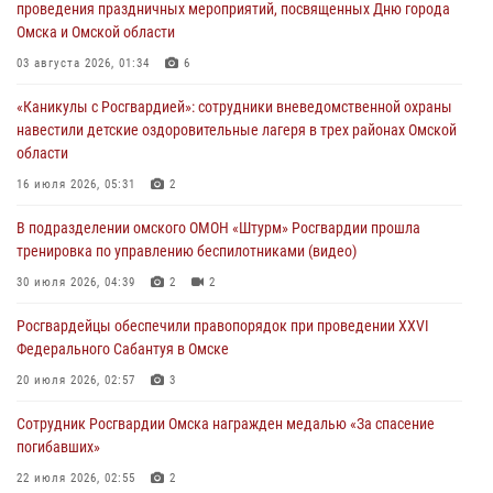
проведения праздничных мероприятий, посвященных Дню города
30 июля 2026, 04:39
2
2
Омска и Омской области
Росгвардия обеспечила безопасность уникального передвижного
03 августа 2026, 01:34
6
музея «Поезд Победы» в Омске
«Каникулы с Росгвардией»: сотрудники вневедомственной охраны
29 июля 2026, 01:49
2
навестили детские оздоровительные лагеря в трех районах Омской
области
Росгвардейцы приняли участие в крестном ходе в День крещения
Руси в Омске
16 июля 2026, 05:31
2
28 июля 2026, 01:44
6
В подразделении омского ОМОН «Штурм» Росгвардии прошла
тренировка по управлению беспилотниками (видео)
При содействии спецназа Росгвардии пресечены нарушения
миграционного законодательства в Омске (видео)
30 июля 2026, 04:39
2
2
27 июля 2026, 07:54
2
1
Росгвардейцы обеcпечили правопорядок при проведении XXVI
Федерального Сабантуя в Омске
20 июля 2026, 02:57
3
Сотрудник Росгвардии Омска награжден медалью «За спасение
погибавших»
22 июля 2026, 02:55
2