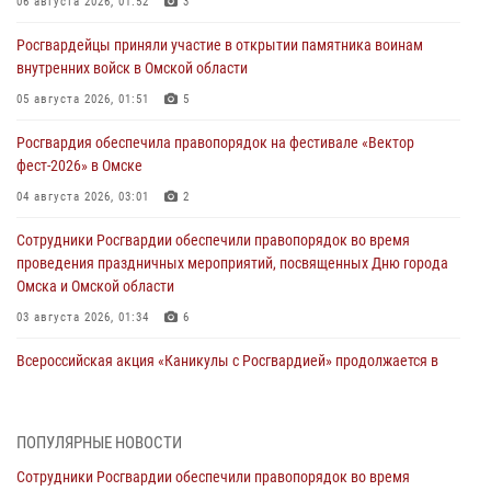
06 августа 2026, 01:52
3
Росгвардейцы приняли участие в открытии памятника воинам
внутренних войск в Омской области
05 августа 2026, 01:51
5
Росгвардия обеспечила правопорядок на фестивале «Вектор
фест-2026» в Омске
04 августа 2026, 03:01
2
Сотрудники Росгвардии обеспечили правопорядок во время
проведения праздничных мероприятий, посвященных Дню города
Омска и Омской области
03 августа 2026, 01:34
6
Всероссийская акция «Каникулы с Росгвардией» продолжается в
Омской области
31 июля 2026, 09:22
1
ПОПУЛЯРНЫЕ НОВОСТИ
В подразделении омского ОМОН «Штурм» Росгвардии прошла
Сотрудники Росгвардии обеспечили правопорядок во время
тренировка по управлению беспилотниками (видео)